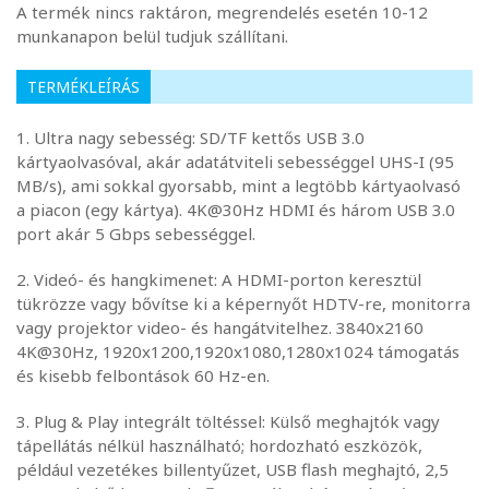
A termék nincs raktáron, megrendelés esetén 10-12
munkanapon belül tudjuk szállítani.
TERMÉKLEÍRÁS
1. Ultra nagy sebesség: SD/TF kettős USB 3.0
kártyaolvasóval, akár adatátviteli sebességgel UHS-I (95
MB/s), ami sokkal gyorsabb, mint a legtöbb kártyaolvasó
a piacon (egy kártya). 4K@30Hz HDMI és három USB 3.0
port akár 5 Gbps sebességgel.
2. Videó- ​​és hangkimenet: A HDMI-porton keresztül
tükrözze vagy bővítse ki a képernyőt HDTV-re, monitorra
vagy projektor video- és hangátvitelhez. 3840x2160
4K@30Hz, 1920x1200,1920x1080,1280x1024 támogatás
és kisebb felbontások 60 Hz-en.
3. Plug & Play integrált töltéssel: Külső meghajtók vagy
tápellátás nélkül használható; hordozható eszközök,
például vezetékes billentyűzet, USB flash meghajtó, 2,5