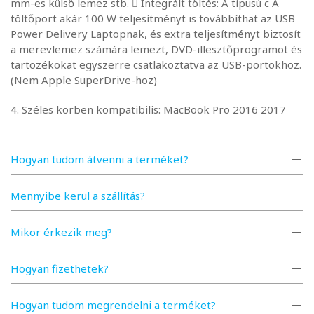
mm-es külső lemez stb.  Integrált töltés: A típusú c A
töltőport akár 100 W teljesítményt is továbbíthat az USB
Power Delivery Laptopnak, és extra teljesítményt biztosít
a merevlemez számára lemezt, DVD-illesztőprogramot és
tartozékokat egyszerre csatlakoztatva az USB-portokhoz.
(Nem Apple SuperDrive-hoz)
4. Széles körben kompatibilis: MacBook Pro 2016 2017
2018, új MacBook Air 2018 - (az előző generációhoz nem
MacBook Air és Pro), MacBook 12, új iMac/Pro, Surface
Book 2/Go, Chromebook, Pixelbook, Dell, HP, Huawei
Hogyan tudom átvenni a terméket?
mate 20/P20, Samsung S8/S8 Plus/S9/ S9 Plus /S10, több
teljesen működőképes C típusú készülék. (Lásd a
Mennyibe kerül a szállítás?
termékleírást)
5. Mac-stílusú kialakítás: Unibody alumíniumötvözet
Mikor érkezik meg?
burkolat ionizált felülettel. A QGEEM USB-C adapter képes
menteni az asztali helyet, és bővítse eszköze
Hogyan fizethetek?
csatlakoztathatóságát!
Hogyan tudom megrendelni a terméket?