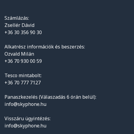
Számlázás:
Zsellér Dávid
+36 30 356 90 30
Alkatrész információk és beszerzés:
Ozvald Milán
+36 70 930 00 59
Tesco mintabolt:
+36 70 777 7127
Panaszkezelés (Válaszadás 6 órán belül):
info@skyphone.hu
Visszáru ügyintézés:
info@skyphone.hu