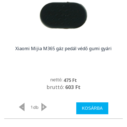
Xiaomi Mijia M365 gáz pedál védő gumi gyári
nettó:
475 Ft
bruttó:
603 Ft
-
+
db
KOSÁRBA