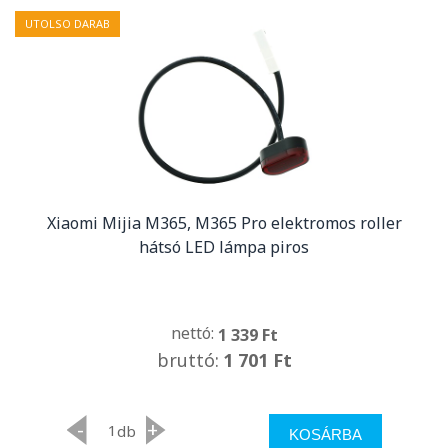
UTOLSO DARAB
Xiaomi Mijia M365, M365 Pro elektromos roller
hátsó LED lámpa piros
nettó:
1 339 Ft
bruttó:
1 701 Ft
-
+
db
KOSÁRBA