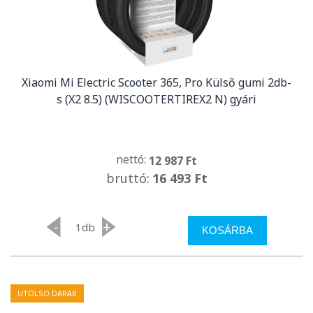
Xiaomi Mi Electric Scooter 365, Pro Külső gumi 2db-
s (X2 8.5) (WISCOOTERTIREX2 N) gyári
nettó:
12 987 Ft
bruttó:
16 493 Ft
-
+
db
KOSÁRBA
UTOLSO DARAB