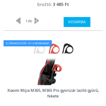
bruttó:
3 485 Ft
-
+
db
KOSÁRBA
ELŐRENDELÉSRE 10-12 MUNKANAP
Xiaomi Mijia M365, M365 Pro gyorszár lazító gyűrű,
fekete