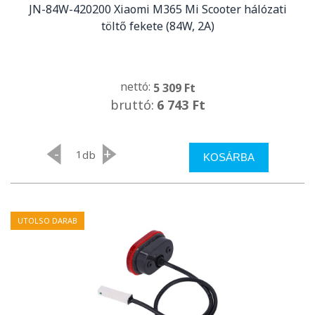
JN-84W-420200 Xiaomi M365 Mi Scooter hálózati
töltő fekete (84W, 2A)
nettó:
5 309 Ft
bruttó:
6 743 Ft
-
+
db
KOSÁRBA
UTOLSO DARAB