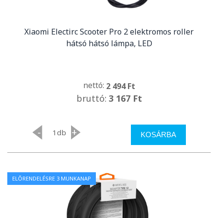
Xiaomi Electirc Scooter Pro 2 elektromos roller
hátsó hátsó lámpa, LED
nettó:
2 494 Ft
bruttó:
3 167 Ft
-
+
db
KOSÁRBA
ELŐRENDELÉSRE 3 MUNKANAP