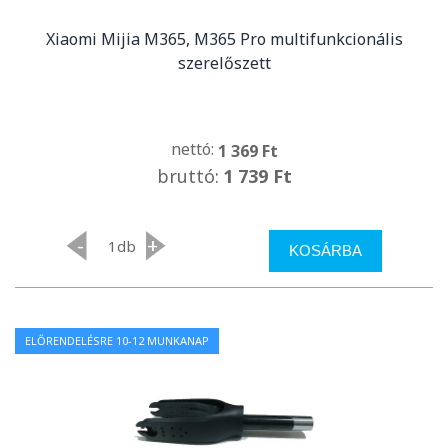
Xiaomi Mijia M365, M365 Pro multifunkcionális
szerelőszett
nettó:
1 369 Ft
bruttó:
1 739 Ft
-
+
db
KOSÁRBA
ELŐRENDELÉSRE 10-12 MUNKANAP