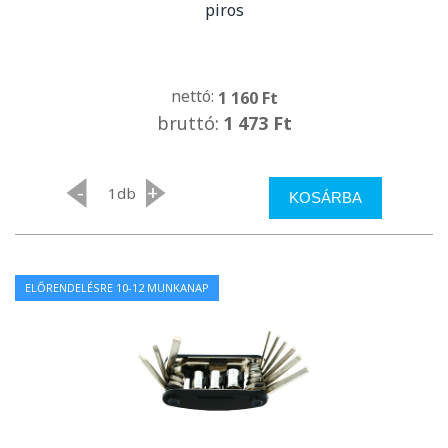
piros
nettó:
1 160 Ft
bruttó:
1 473 Ft
-
+
db
KOSÁRBA
ELŐRENDELÉSRE 10-12 MUNKANAP