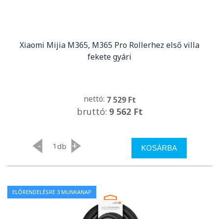
Xiaomi Mijia M365, M365 Pro Rollerhez első villa
fekete gyári
nettó:
7 529 Ft
bruttó:
9 562 Ft
-
+
db
KOSÁRBA
ELŐRENDELÉSRE 3 MUNKANAP