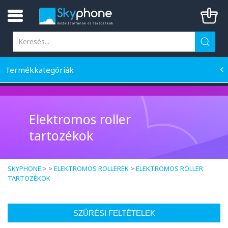
Termékkategóriák
Elektromos roller
tartozékok
SKYPHONE
> >
ELEKTROMOS ROLLEREK
>
ELEKTROMOS ROLLER
TARTOZÉKOK
SZŰRÉSI FELTÉTELEK