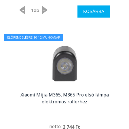
-
+
db
KOSÁRBA
ELŐRENDELÉSRE 10-12 MUNKANAP
Xiaomi Mijia M365, M365 Pro első lámpa
elektromos rollerhez
nettó:
2 744 Ft