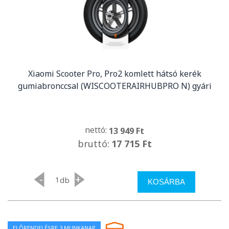
Xiaomi Scooter Pro, Pro2 komlett hátsó kerék
gumiabronccsal (WISCOOTERAIRHUBPRO N) gyári
nettó:
13 949 Ft
bruttó:
17 715 Ft
-
+
db
KOSÁRBA
ELŐRENDELÉSRE 3 MUNKANAP