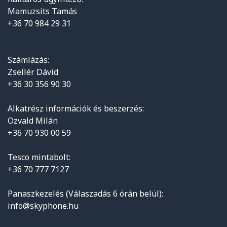
Mamuzsits Tamás
+36 70 984 29 31
Számlázás:
Zsellér Dávid
+36 30 356 90 30
Alkatrész információk és beszerzés:
Ozvald Milán
+36 70 930 00 59
Tesco mintabolt:
+36 70 777 7127
Panaszkezelés (Válaszadás 6 órán belül):
info@skyphone.hu