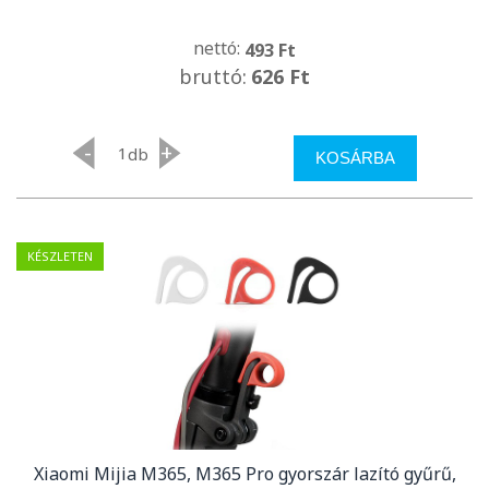
nettó:
493 Ft
bruttó:
626 Ft
-
+
db
KOSÁRBA
KÉSZLETEN
Xiaomi Mijia M365, M365 Pro gyorszár lazító gyűrű,