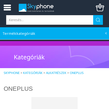
Termékkategóriák
Kategóriák
SKYPHONE
>
KATEGÓRIÁK
>
ALKATRÉSZEK
>
ONEPLUS
ONEPLUS