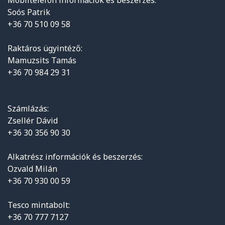
Soós Patrik
+36 70 510 09 58
Raktáros ügyintéző:
Mamuzsits Tamás
+36 70 984 29 31
Számlázás:
Zsellér Dávid
+36 30 356 90 30
Alkatrész információk és beszerzés:
Ozvald Milán
+36 70 930 00 59
Tesco mintabolt:
+36 70 777 7127