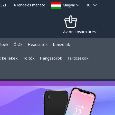
ÁSZF.
A rendelés menete
Magyar
HUF
Az ön kosara üres!
épek
Órák
Headsetek
Konzolok
z kellékek
Töltők
Hangszórók
Tartozékok