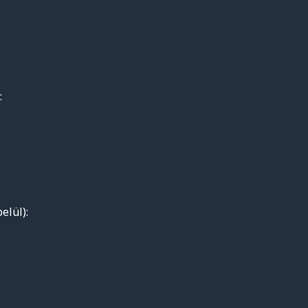
:
elül):