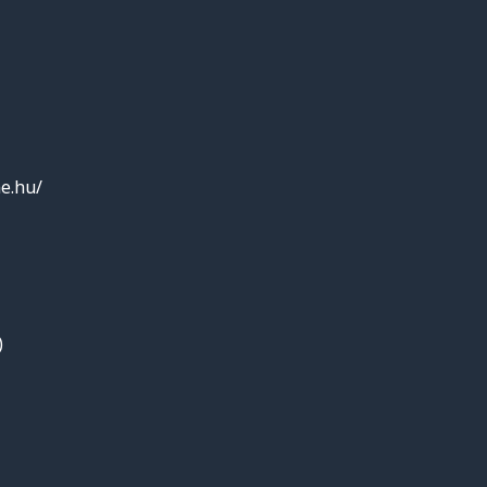
e.hu/
)