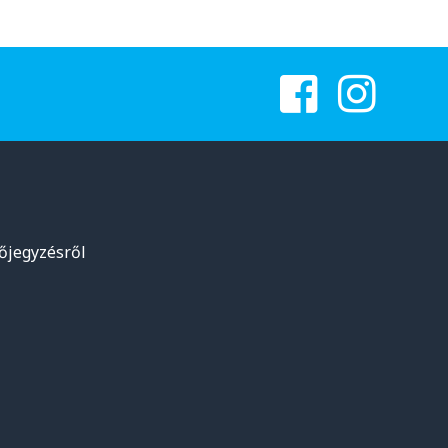
lőjegyzésről