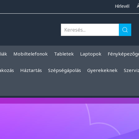
Hírlevél
liák
Mobiltelefonok
Tabletek
Laptopok
Fényképezőg
akozás
Háztartás
Szépségápolás
Gyerekeknek
Szervi