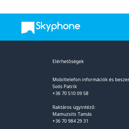
Elérhetőségek
Mobiltelefon információk és beszer
Soós Patrik
+36 70 510 09 58
Raktáros ügyintéző:
Mamuzsits Tamás
+36 70 984 29 31