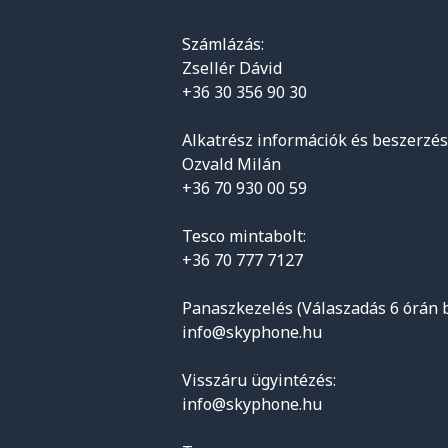
Számlázás:
Zsellér Dávid
+36 30 356 90 30
Alkatrész információk és beszerzés
Ozvald Milán
+36 70 930 00 59
Tesco mintabolt:
+36 70 777 7127
Panaszkezelés (Válaszadás 6 órán b
info@skyphone.hu
Visszáru ügyintézés:
info@skyphone.hu