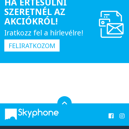
HA ÉRTESÜLNI
SZERETNÉL AZ
AKCIÓKRÓL!
Iratkozz fel a hírlevélre!
FELIRATKOZOM