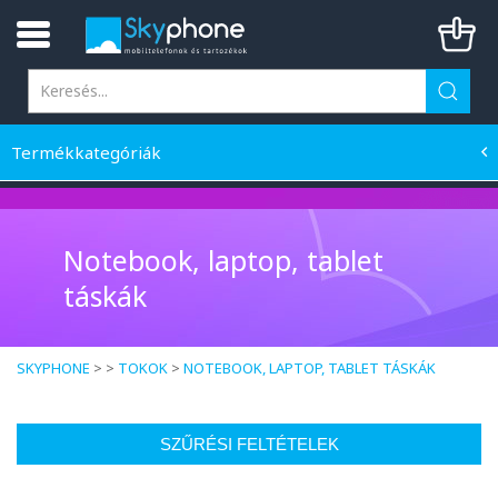
Termékkategóriák
Notebook, laptop, tablet
táskák
SKYPHONE
> >
TOKOK
>
NOTEBOOK, LAPTOP, TABLET TÁSKÁK
SZŰRÉSI FELTÉTELEK