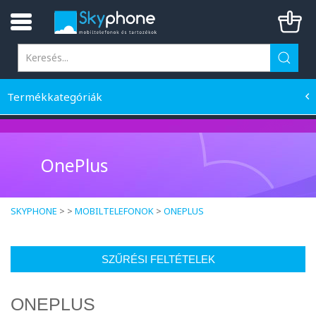
Termékkategóriák
OnePlus
SKYPHONE
> >
MOBILTELEFONOK
>
ONEPLUS
SZŰRÉSI FELTÉTELEK
ONEPLUS