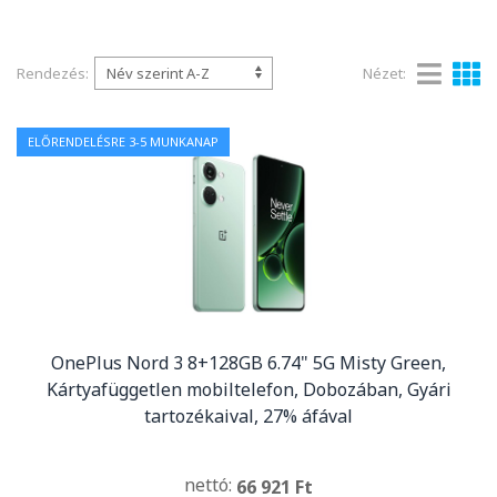
Rendezés:
Nézet:
ELŐRENDELÉSRE 3-5 MUNKANAP
OnePlus Nord 3 8+128GB 6.74" 5G Misty Green,
Kártyafüggetlen mobiltelefon, Dobozában, Gyári
tartozékaival, 27% áfával
nettó:
66 921 Ft