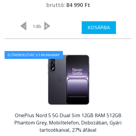
bruttó:
84 990 Ft
-
+
db
KOSÁRBA
ELŐRENDELÉSRE 3-5 MUNKANAP
OnePlus Nord 5 5G Dual Sim 12GB RAM 512GB
Phantom Grey, Mobiltelefon, Dobozában, Gyári
tartozékaival, 27% áfával