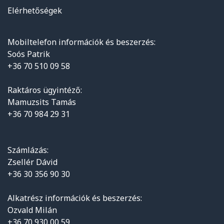
Elérhetőségek
Mobiltelefon információk és beszerzés:
Soós Patrik
+36 70 510 09 58
Raktáros ügyintéző:
Mamuzsits Tamás
+36 70 984 29 31
Számlázás:
Zsellér Dávid
+36 30 356 90 30
Alkatrész információk és beszerzés:
Ozvald Milán
+36 70 930 00 59