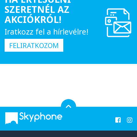
SZERETNÉL AZ
AKCIÓKRÓL!
Iratkozz fel a hírlevélre!
FELIRATKOZOM