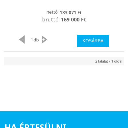
nettó:
133 071 Ft
bruttó:
169 000 Ft
-
+
db
KOSÁRBA
2 találat / 1 oldal
HA ÉRTESÜLNI