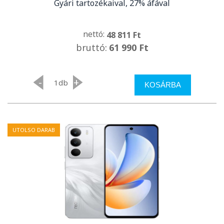
Gyári tartozékaival, 27% áfával
nettó:
48 811 Ft
bruttó:
61 990 Ft
-
+
db
KOSÁRBA
UTOLSO DARAB