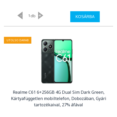
-
+
db
KOSÁRBA
UTOLSO DARAB
Realme C61 6+256GB 4G Dual Sim Dark Green,
Kártyafüggetlen mobiltelefon, Dobozában, Gyári
tartozékaival, 27% áfával