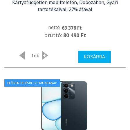
Kártyafüggetlen mobiltelefon, Dobozában, Gyári
tartozékaival, 27% áfával
nettó:
63 378 Ft
bruttó:
80 490 Ft
-
+
db
KOSÁRBA
ELŐRENDELÉSRE 3-5 MUNKANAP