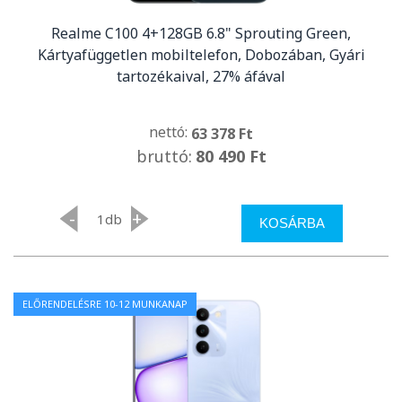
Realme C100 4+128GB 6.8" Sprouting Green,
Kártyafüggetlen mobiltelefon, Dobozában, Gyári
tartozékaival, 27% áfával
nettó:
63 378 Ft
bruttó:
80 490 Ft
-
+
db
KOSÁRBA
ELŐRENDELÉSRE 10-12 MUNKANAP