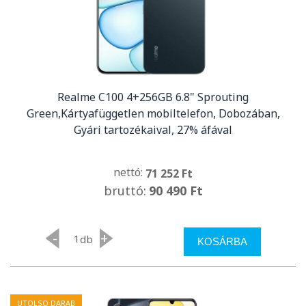
Realme C100 4+256GB 6.8" Sprouting
Green,Kártyafüggetlen mobiltelefon, Dobozában,
Gyári tartozékaival, 27% áfával
nettó:
71 252 Ft
bruttó:
90 490 Ft
-
+
db
KOSÁRBA
UTOLSO DARAB