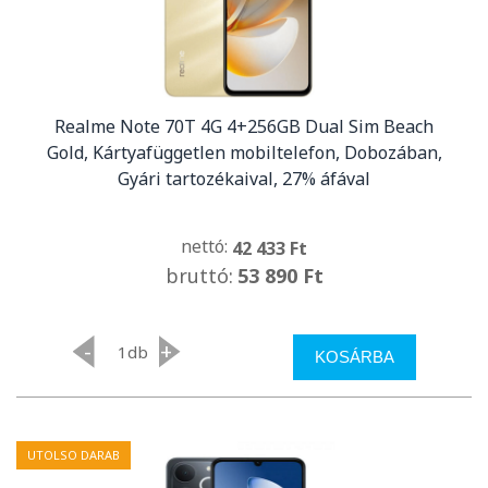
Realme Note 70T 4G 4+256GB Dual Sim Beach
Gold, Kártyafüggetlen mobiltelefon, Dobozában,
Gyári tartozékaival, 27% áfával
nettó:
42 433 Ft
bruttó:
53 890 Ft
-
+
db
KOSÁRBA
UTOLSO DARAB