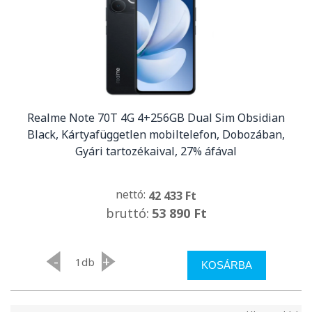
Realme Note 70T 4G 4+256GB Dual Sim Obsidian
Black, Kártyafüggetlen mobiltelefon, Dobozában,
Gyári tartozékaival, 27% áfával
nettó:
42 433 Ft
bruttó:
53 890 Ft
-
+
db
KOSÁRBA