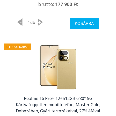
bruttó:
177 900 Ft
-
+
db
KOSÁRBA
UTOLSO DARAB
Realme 16 Pro+ 12+512GB 6.80" 5G
Kártyafüggetlen mobiltelefon, Master Gold,
Dobozában, Gyári tartozékaival, 27% áfával