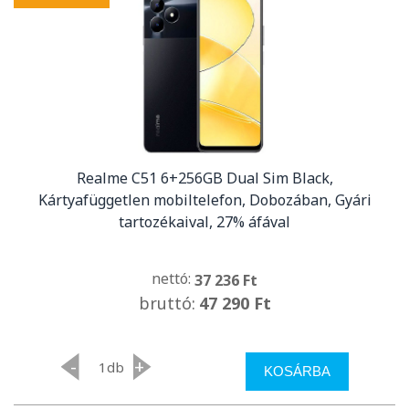
Realme C51 6+256GB Dual Sim Black,
Kártyafüggetlen mobiltelefon, Dobozában, Gyári
tartozékaival, 27% áfával
nettó:
37 236 Ft
bruttó:
47 290 Ft
-
+
db
KOSÁRBA