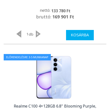
nettó:
133 780 Ft
bruttó:
169 901 Ft
-
+
db
KOSÁRBA
ELŐRENDELÉSRE 3-5 MUNKANAP
Realme C100 4+128GB 6.8" Blooming Purple,