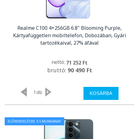
Realme C100 4+256GB 6.8" Blooming Purple,
Kártyafüggetlen mobiltelefon, Dobozában, Gyári
tartozékaival, 27% áfával
nettó:
71 252 Ft
bruttó:
90 490 Ft
-
+
db
KOSÁRBA
ELŐRENDELÉSRE 3-5 MUNKANAP