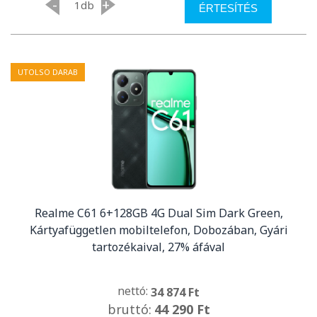
-
+
db
ÉRTESÍTÉS
UTOLSO DARAB
Realme C61 6+128GB 4G Dual Sim Dark Green,
Kártyafüggetlen mobiltelefon, Dobozában, Gyári
tartozékaival, 27% áfával
nettó:
34 874 Ft
bruttó:
44 290 Ft