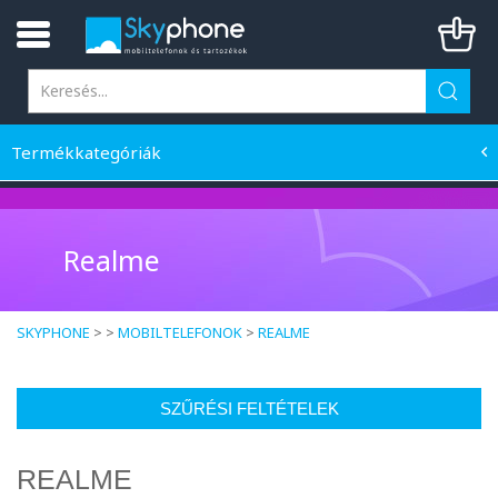
Termékkategóriák
Realme
SKYPHONE
> >
MOBILTELEFONOK
>
REALME
SZŰRÉSI FELTÉTELEK
REALME