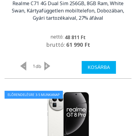
Realme C71 4G Dual Sim 256GB, 8GB Ram, White
Swan, Kártyafüggetlen mobiltelefon, Dobozában,
Gyári tartozékaival, 27% áfával
nettó:
48 811 Ft
bruttó:
61 990 Ft
-
+
db
KOSÁRBA
ELŐRENDELÉSRE 3-5 MUNKANAP