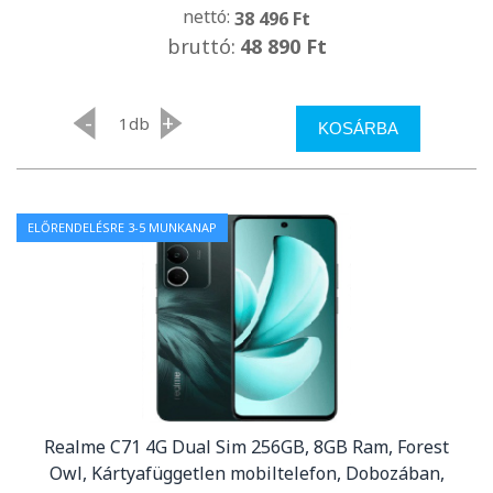
nettó:
38 496 Ft
bruttó:
48 890 Ft
-
+
db
KOSÁRBA
ELŐRENDELÉSRE 3-5 MUNKANAP
Realme C71 4G Dual Sim 256GB, 8GB Ram, Forest
Owl, Kártyafüggetlen mobiltelefon, Dobozában,