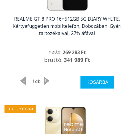
REALME GT 8 PRO 16+512GB 5G DIARY WHITE,
Kártyafüggetlen mobiltelefon, Dobozában, Gyári
tartozékaival, 27% áfával
nettó:
269 283 Ft
bruttó:
341 989 Ft
-
+
db
KOSÁRBA
UTOLSO DARAB