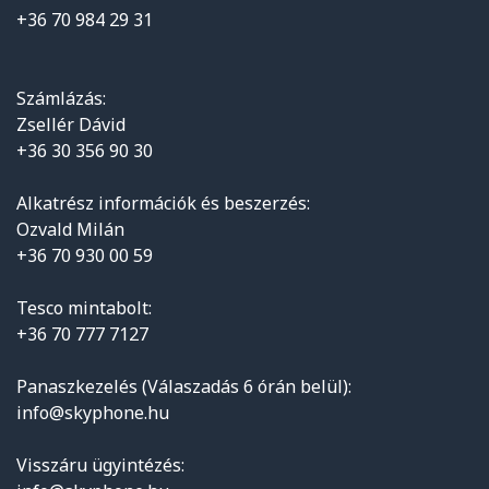
+36 70 984 29 31
Számlázás:
Zsellér Dávid
+36 30 356 90 30
Alkatrész információk és beszerzés:
Ozvald Milán
+36 70 930 00 59
Tesco mintabolt:
+36 70 777 7127
Panaszkezelés (Válaszadás 6 órán belül):
info@skyphone.hu
Visszáru ügyintézés: