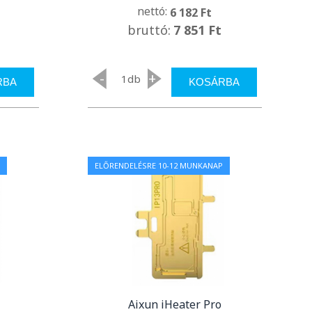
nettó:
6 182 Ft
bruttó:
7 851 Ft
-
+
db
RBA
KOSÁRBA
ELŐRENDELÉSRE 10-12 MUNKANAP
Aixun iHeater Pro