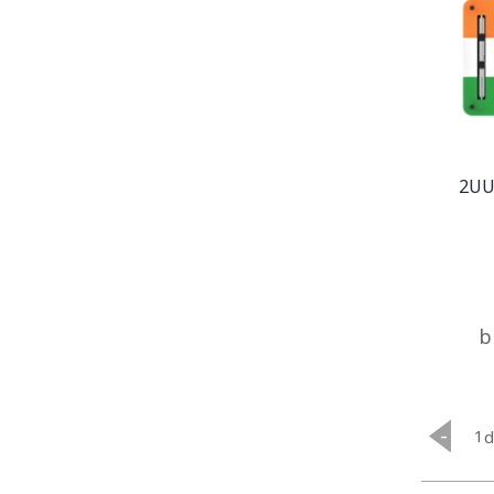
2UU
b
-