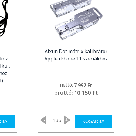
Aixun Dot mátrix kalibrátor
zköz
Apple iPhone 11 szériákhoz
lkül,
hoz
l)
nettó:
7 992 Ft
bruttó:
10 150 Ft
-
+
db
RBA
KOSÁRBA