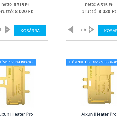
nettó:
nettó:
6 315 Ft
6 315 Ft
bruttó:
8 020 Ft
bruttó:
8 020 Ft
+
-
+
db
db
KOSÁRBA
KOSÁ
LÉSRE 10-12 MUNKANAP
ELŐRENDELÉSRE 10-12 MUNKANAP
ixun iHeater Pro
Aixun iHeater Pro