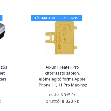
ELŐRENDELÉSRE 10-12 MUNKANAP
lzős
Aixun iHeater Pro
let
kiforrasztó sablon,
er)
előmelegítő forma Apple
iPhone 11, 11 Pro Max-hoz
nettó:
6 315 Ft
t
bruttó:
8 020 Ft