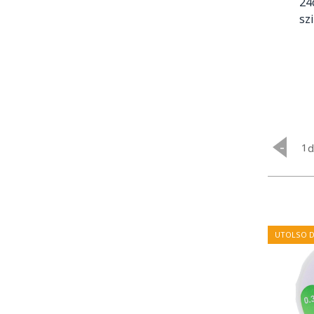
24
sz
-
UTOLSO 