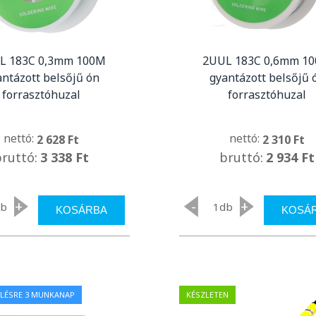
L 183C 0,3mm 100M
2UUL 183C 0,6mm 1
antázott belsőjű ón
gyantázott belsőjű 
forrasztóhuzal
forrasztóhuzal
nettó:
nettó:
2 628 Ft
2 310 Ft
bruttó:
3 338 Ft
bruttó:
2 934 Ft
+
-
+
db
db
KOSÁRBA
KOSÁ
LÉSRE 3 MUNKANAP
KÉSZLETEN