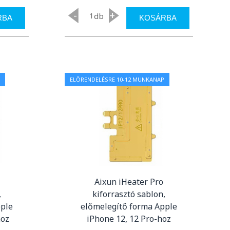
-
+
db
RBA
KOSÁRBA
ELŐRENDELÉSRE 10-12 MUNKANAP
Aixun iHeater Pro
,
kiforrasztó sablon,
pple
előmelegítő forma Apple
hoz
iPhone 12, 12 Pro-hoz