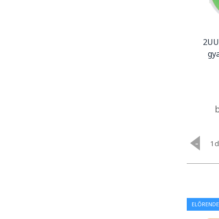
2UU
gy
-
ELŐRENDE