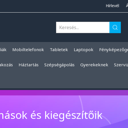
Hírlevél
liák
Mobiltelefonok
Tabletek
Laptopok
Fényképezőg
akozás
Háztartás
Szépségápolás
Gyerekeknek
Szervi
mások és kiegészítőik