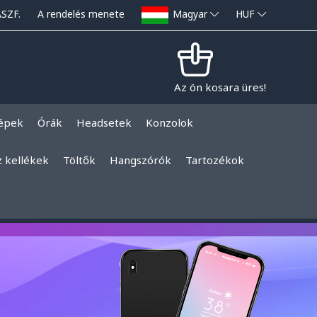
ÁSZF.
A rendelés menete
Magyar
HUF
Az ön kosara üres!
épek
Órák
Headsetek
Konzolok
z kellékek
Töltők
Hangszórók
Tartozékok