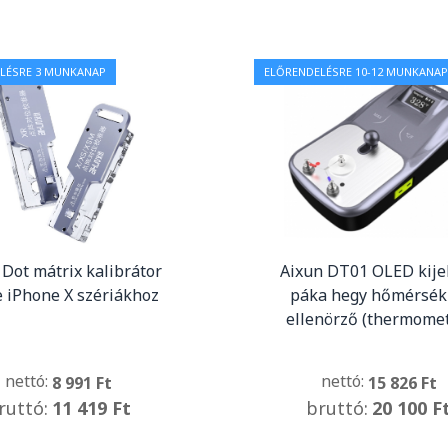
LÉSRE 3 MUNKANAP
ELŐRENDELÉSRE 10-12 MUNKANAP
 Dot mátrix kalibrátor
Aixun DT01 OLED kije
 iPhone X szériákhoz
páka hegy hőmérsék
ellenörző (thermomet
nettó:
nettó:
8 991 Ft
15 826 Ft
ruttó:
11 419 Ft
bruttó:
20 100 F