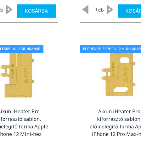
+
-
+
db
db
KOSÁRBA
KOSÁ
LÉSRE 10-12 MUNKANAP
ELŐRENDELÉSRE 10-12 MUNKANAP
ixun iHeater Pro
Aixun iHeater Pro
iforrasztó sablon,
kiforrasztó sablon
elegítő forma Apple
előmelegítő forma A
Phone 12 Mini-hez
iPhone 12 Pro Max-