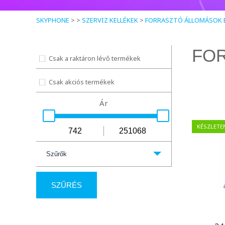
SKYPHONE
> >
SZERVIZ KELLÉKEK
>
FORRASZTÓ ÁLLOMÁSOK É
FOR
Csak a raktáron lévő termékek
Csak akciós termékek
Ár
KÉSZLETE
Szűrők
Kék
Kamera
SZŰRÉS
Fekete
Akkumulátor