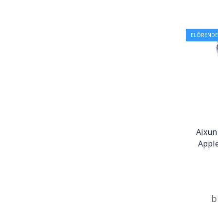
ELŐRENDE
Aixun
Apple
b