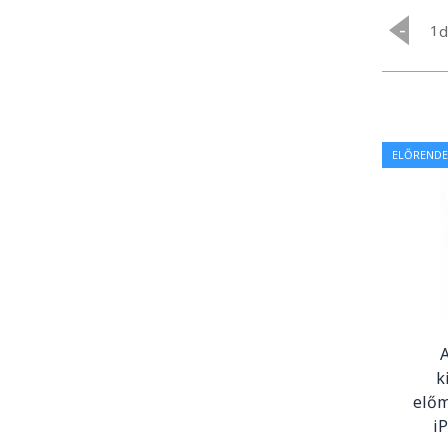
-
ELŐRENDE
A
k
előm
i