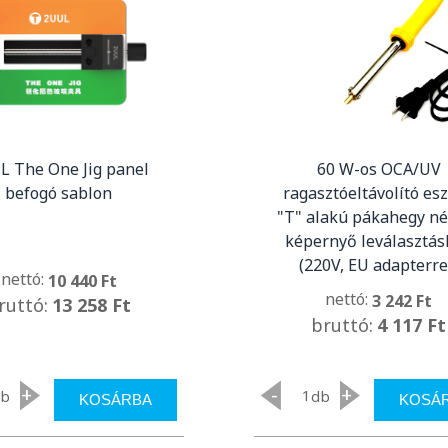
L The One Jig panel
60 W-os OCA/UV
befogó sablon
ragasztóeltávolító es
"T" alakú pákahegy né
képernyő leválasztás
(220V, EU adapterre
nettó:
10 440 Ft
nettó:
3 242 Ft
ruttó:
13 258 Ft
bruttó:
4 117 Ft
+
-
+
db
db
KOSÁRBA
KOSÁ