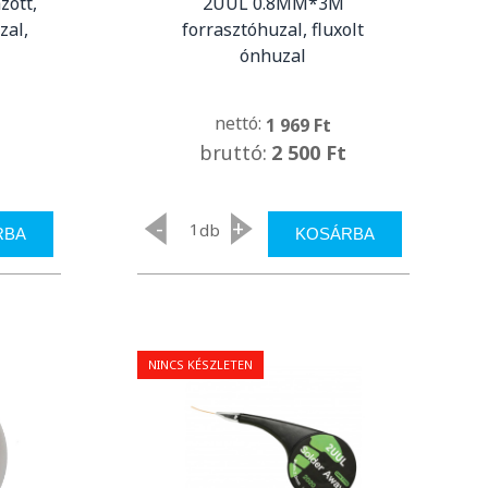
zott,
2UUL 0.8MM*3M
zal,
forrasztóhuzal, fluxolt
ónhuzal
nettó:
1 969 Ft
bruttó:
2 500 Ft
-
+
db
RBA
KOSÁRBA
NINCS KÉSZLETEN