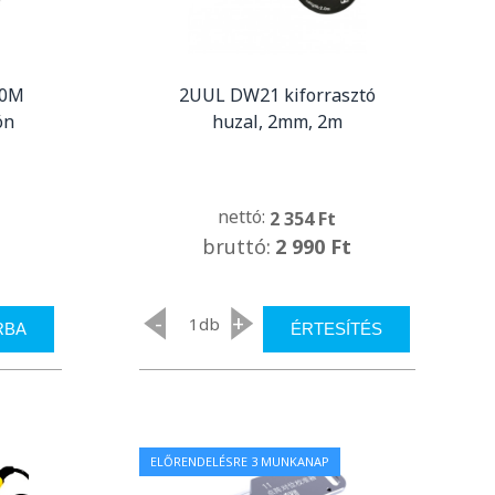
00M
2UUL DW21 kiforrasztó
ón
huzal, 2mm, 2m
nettó:
2 354 Ft
bruttó:
2 990 Ft
-
+
db
RBA
ÉRTESÍTÉS
ELŐRENDELÉSRE 3 MUNKANAP