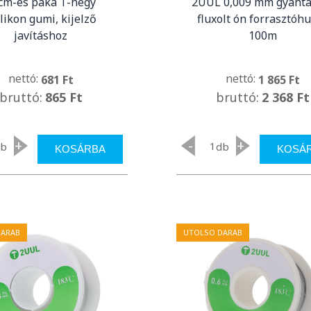
cm-es páka T-hegy
2UUL 0,009 mm gyantá
ilikon gumi, kijelző
fluxolt ón forrasztóhu
javításhoz
100m
nettó:
nettó:
681 Ft
1 865 Ft
bruttó:
865 Ft
bruttó:
2 368 Ft
+
-
+
db
db
KOSÁRBA
KOSÁ
DARAB
UTOLSO DARAB