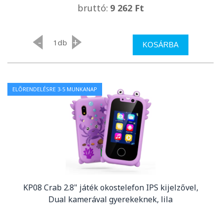
bruttó:
9 262 Ft
-
+
db
KOSÁRBA
ELŐRENDELÉSRE 3-5 MUNKANAP
KP08 Crab 2.8" játék okostelefon IPS kijelzővel,
Dual kamerával gyerekeknek, lila