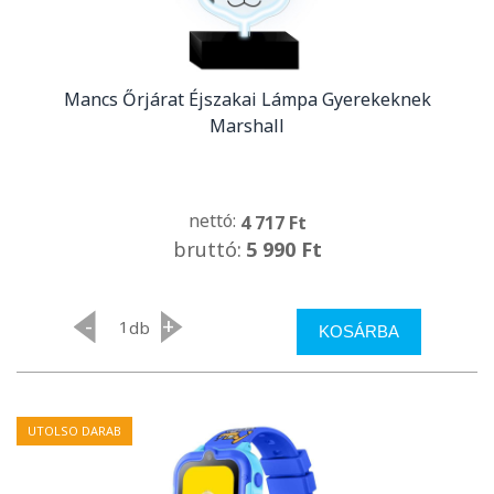
Mancs Őrjárat Éjszakai Lámpa Gyerekeknek
Marshall
nettó:
4 717 Ft
bruttó:
5 990 Ft
-
+
db
KOSÁRBA
UTOLSO DARAB