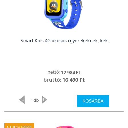
Smart Kids 4G okosóra gyerekeknek, kék
nettó:
12 984 Ft
bruttó:
16 490 Ft
-
+
db
KOSÁRBA
UTOLSO DARAB