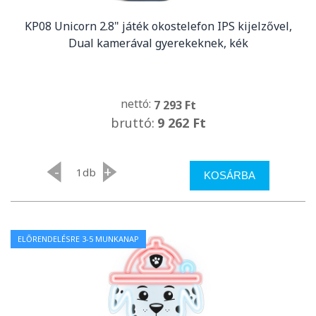
KP08 Unicorn 2.8" játék okostelefon IPS kijelzővel,
Dual kamerával gyerekeknek, kék
nettó:
7 293 Ft
bruttó:
9 262 Ft
-
+
db
KOSÁRBA
ELŐRENDELÉSRE 3-5 MUNKANAP