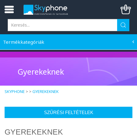
Termékkategóriák
Gyerekeknek
SKYPHONE
> >
GYEREKEKNEK
SZŰRÉSI FELTÉTELEK
GYEREKEKNEK