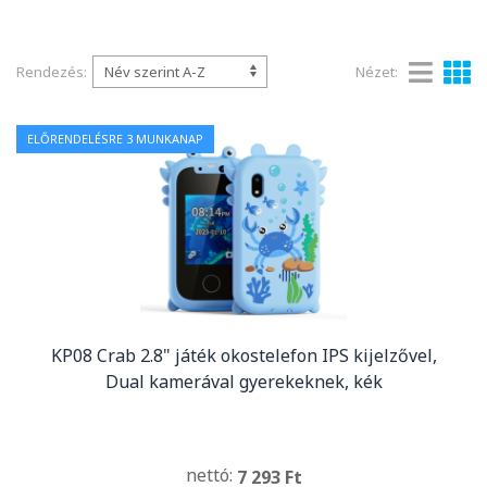
Rendezés:
Nézet:
ELŐRENDELÉSRE 3 MUNKANAP
KP08 Crab 2.8" játék okostelefon IPS kijelzővel,
Dual kamerával gyerekeknek, kék
nettó:
7 293 Ft