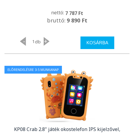
nettó:
7 787 Ft
bruttó:
9 890 Ft
-
+
db
KOSÁRBA
ELŐRENDELÉSRE 3-5 MUNKANAP
KP08 Crab 2.8" játék okostelefon IPS kijelzővel,