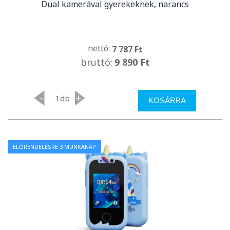
Dual kamerával gyerekeknek, narancs
nettó:
7 787 Ft
bruttó:
9 890 Ft
-
+
db
KOSÁRBA
ELŐRENDELÉSRE 3 MUNKANAP