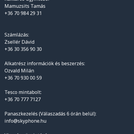
Mamuzsits Tamás
+36 70 984 29 31
Számlázás:
Zsellér Dávid
+36 30 356 90 30
Alkatrész információk és beszerzés:
Ozvald Milán
+36 70 930 00 59
Tesco mintabolt:
+36 70 777 7127
Panaszkezelés (Válaszadás 6 órán belül):
info@skyphone.hu