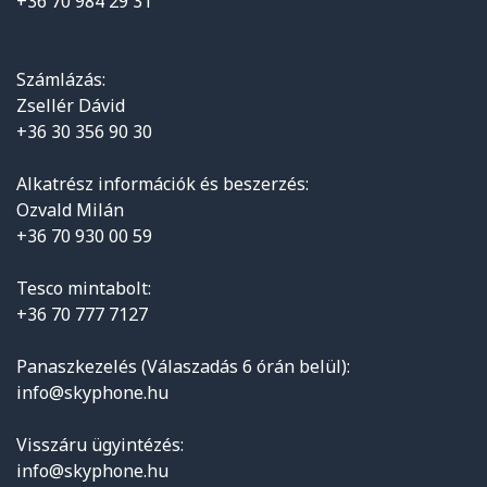
+36 70 984 29 31
Számlázás:
Zsellér Dávid
+36 30 356 90 30
Alkatrész információk és beszerzés:
Ozvald Milán
+36 70 930 00 59
Tesco mintabolt:
+36 70 777 7127
Panaszkezelés (Válaszadás 6 órán belül):
info@skyphone.hu
Visszáru ügyintézés:
info@skyphone.hu