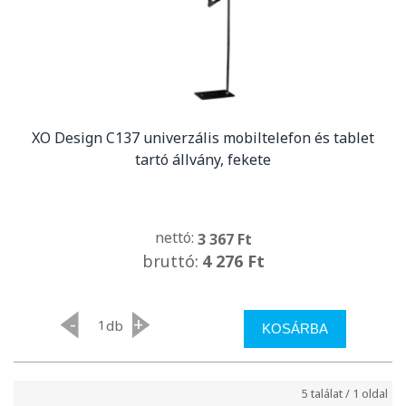
XO Design C137 univerzális mobiltelefon és tablet
tartó állvány, fekete
nettó:
3 367 Ft
bruttó:
4 276 Ft
-
+
db
KOSÁRBA
5 találat / 1 oldal