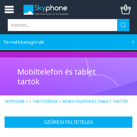
Termékkategóriák
Mobiltelefon és tablet
tartók
SKYPHONE
> >
TARTOZÉKOK
>
MOBILTELEFON ÉS TABLET TARTÓK
SZŰRÉSI FELTÉTELEK