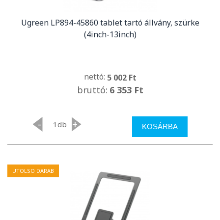
Ugreen LP894-45860 tablet tartó állvány, szürke
(4inch-13inch)
nettó:
5 002 Ft
bruttó:
6 353 Ft
-
+
db
KOSÁRBA
UTOLSO DARAB