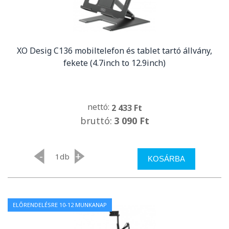
XO Desig C136 mobiltelefon és tablet tartó állvány,
fekete (4.7inch to 12.9inch)
nettó:
2 433 Ft
bruttó:
3 090 Ft
-
+
db
KOSÁRBA
ELŐRENDELÉSRE 10-12 MUNKANAP