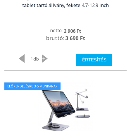
tablet tartó állvány, fekete 4.7-12.9 inch
nettó:
2 906 Ft
bruttó:
3 690 Ft
-
+
db
ÉRTESÍTÉS
ELŐRENDELÉSRE 3-5 MUNKANAP