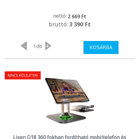
nettó:
2 669 Ft
bruttó:
3 390 Ft
-
+
db
KOSÁRBA
NINCS KÉSZLETEN
Lisen Q18 360 fokban fordítható mobiltelefon és