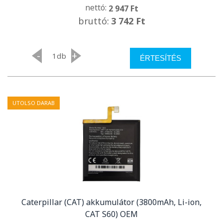
nettó:
2 947 Ft
bruttó:
3 742 Ft
-
+
db
ÉRTESÍTÉS
UTOLSO DARAB
Caterpillar (CAT) akkumulátor (3800mAh, Li-ion,
CAT S60) OEM