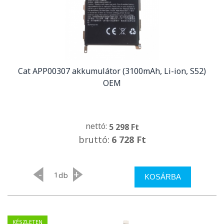
Cat APP00307 akkumulátor (3100mAh, Li-ion, S52)
OEM
nettó:
5 298 Ft
bruttó:
6 728 Ft
-
+
db
KOSÁRBA
KÉSZLETEN