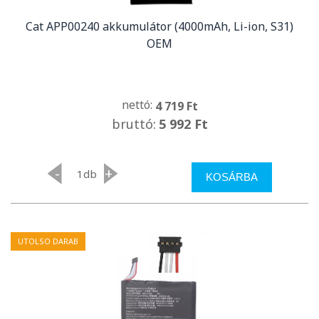
Cat APP00240 akkumulátor (4000mAh, Li-ion, S31)
OEM
nettó:
4 719 Ft
bruttó:
5 992 Ft
-
+
db
KOSÁRBA
UTOLSO DARAB