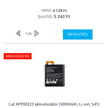
nettó:
4 128 Ft
bruttó:
5 243 Ft
-
+
db
ÉRTESÍTÉS
NINCS KÉSZLETEN
Cat APP00223 akkumulátor (5000mAh, Li-ion, S41)