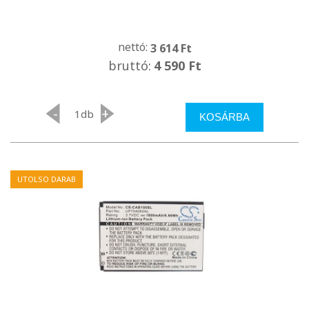
nettó:
3 614 Ft
bruttó:
4 590 Ft
-
+
db
KOSÁRBA
UTOLSO DARAB