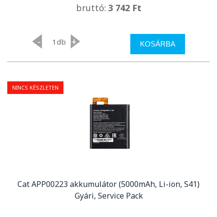
bruttó:
3 742 Ft
-
+
db
KOSÁRBA
NINCS KÉSZLETEN
Cat APP00223 akkumulátor (5000mAh, Li-ion, S41)
Gyári, Service Pack