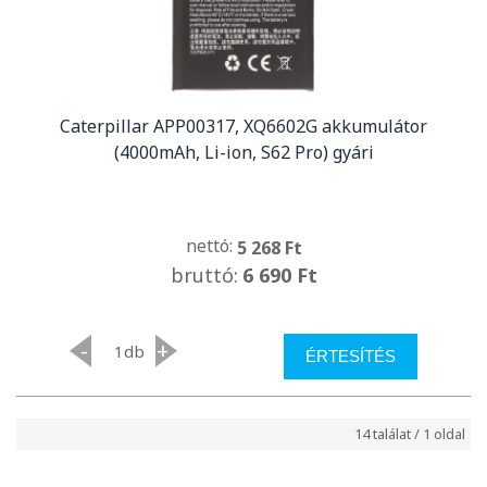
Caterpillar APP00317, XQ6602G akkumulátor
(4000mAh, Li-ion, S62 Pro) gyári
nettó:
5 268 Ft
bruttó:
6 690 Ft
-
+
db
ÉRTESÍTÉS
14 találat / 1 oldal