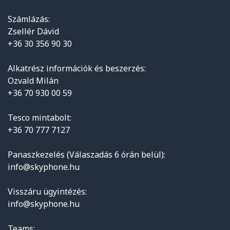
Számlázás:
Zsellér Dávid
+36 30 356 90 30
Alkatrész információk és beszerzés:
Ozvald Milán
+36 70 930 00 59
Tesco mintabolt:
+36 70 777 7127
Panaszkezelés (Válaszadás 6 órán belül):
info@skyphone.hu
Visszáru ügyintézés:
info@skyphone.hu
Teams: