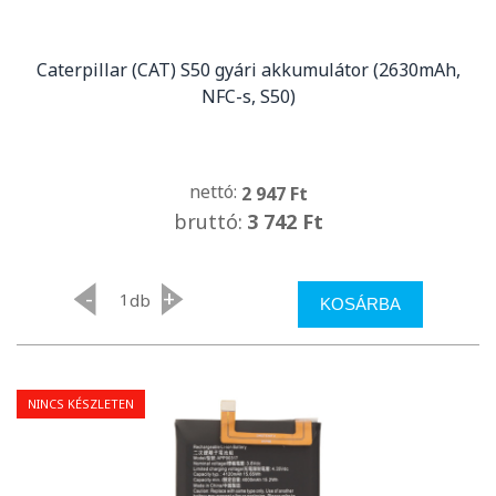
Caterpillar (CAT) S50 gyári akkumulátor (2630mAh,
NFC-s, S50)
nettó:
2 947 Ft
bruttó:
3 742 Ft
-
+
db
KOSÁRBA
NINCS KÉSZLETEN