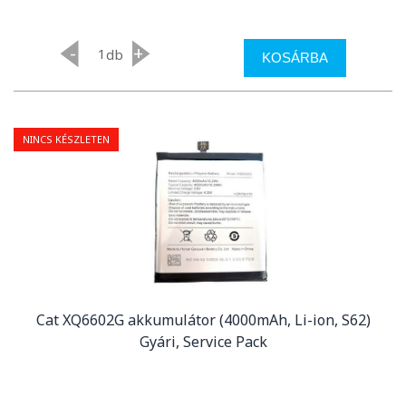
-
+
db
KOSÁRBA
NINCS KÉSZLETEN
Cat XQ6602G akkumulátor (4000mAh, Li-ion, S62)
Gyári, Service Pack