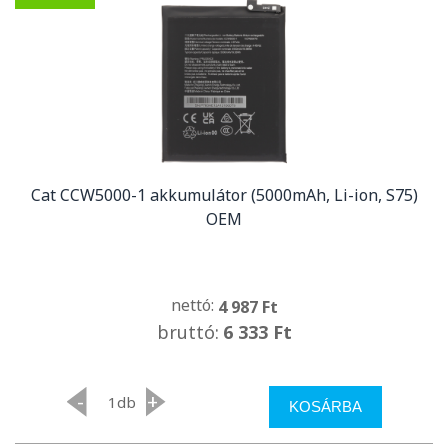
Cat CCW5000-1 akkumulátor (5000mAh, Li-ion, S75)
OEM
nettó:
4 987 Ft
bruttó:
6 333 Ft
-
+
db
KOSÁRBA