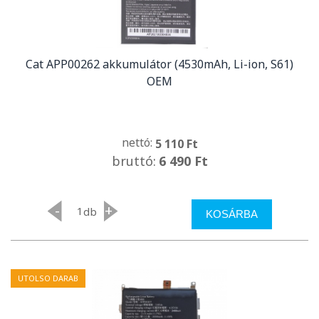
Cat APP00262 akkumulátor (4530mAh, Li-ion, S61)
OEM
nettó:
5 110 Ft
bruttó:
6 490 Ft
-
+
db
KOSÁRBA
UTOLSO DARAB