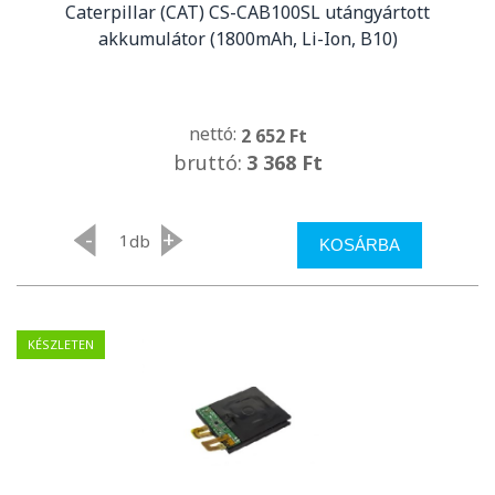
Caterpillar (CAT) CS-CAB100SL utángyártott
akkumulátor (1800mAh, Li-Ion, B10)
nettó:
2 652 Ft
bruttó:
3 368 Ft
-
+
db
KOSÁRBA
KÉSZLETEN