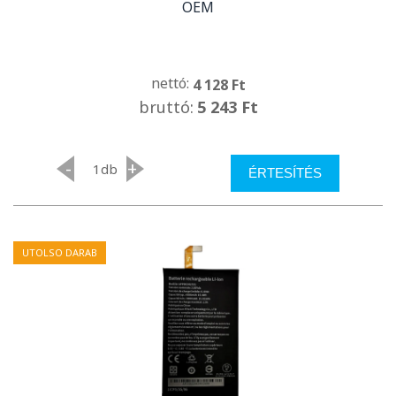
OEM
nettó:
4 128 Ft
bruttó:
5 243 Ft
-
+
db
ÉRTESÍTÉS
UTOLSO DARAB