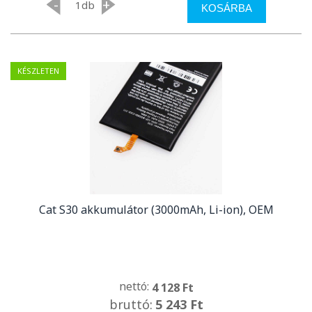
-
+
db
KOSÁRBA
KÉSZLETEN
Cat S30 akkumulátor (3000mAh, Li-ion), OEM
nettó:
4 128 Ft
bruttó:
5 243 Ft