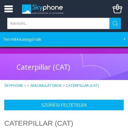
Termékkategóriák
Caterpillar (CAT)
SKYPHONE
> >
AKKUMULÁTOROK
>
CATERPILLAR (CAT)
SZŰRÉSI FELTÉTELEK
CATERPILLAR (CAT)