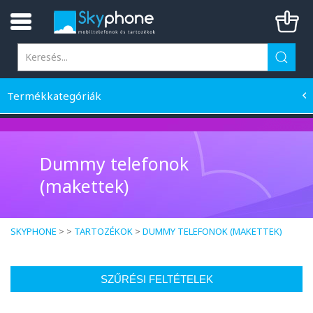
Termékkategóriák
Dummy telefonok
(makettek)
SKYPHONE
> >
TARTOZÉKOK
>
DUMMY TELEFONOK (MAKETTEK)
SZŰRÉSI FELTÉTELEK