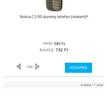
Nokia C2-00 dummy telefon (makett)*
nettó:
585 Ft
bruttó:
742 Ft
-
+
db
KOSÁRBA
4 találat / 1 oldal