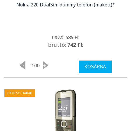
Nokia 220 DualSim dummy telefon (makett)*
nettó:
585 Ft
bruttó:
742 Ft
-
+
db
KOSÁRBA
UTOLSO DARAB