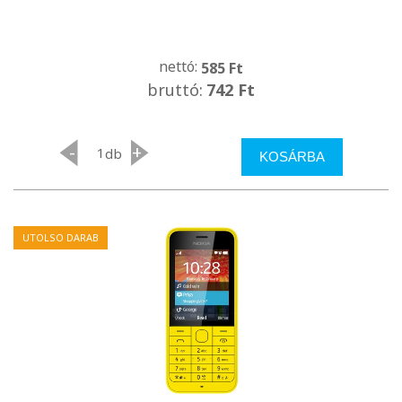
nettó:
585 Ft
bruttó:
742 Ft
-
+
db
KOSÁRBA
UTOLSO DARAB