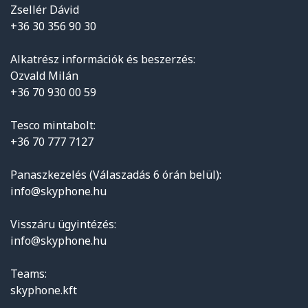
Zsellér Dávid
+36 30 356 90 30
Alkatrész információk és beszerzés:
Ozvald Milán
+36 70 930 00 59
Tesco mintabolt:
+36 70 777 7127
Panaszkezelés (Válaszadás 6 órán belül):
info@skyphone.hu
Visszáru ügyintézés:
info@skyphone.hu
Teams:
skyphone.kft