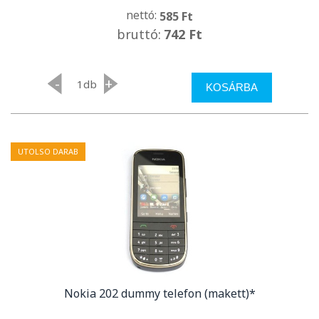
nettó:
585 Ft
bruttó:
742 Ft
-
+
db
KOSÁRBA
UTOLSO DARAB
Nokia 202 dummy telefon (makett)*