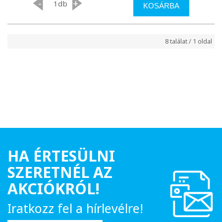
-
+
db
KOSÁRBA
8 találat / 1 oldal
HA ÉRTESÜLNI
SZERETNÉL AZ
AKCIÓKRÓL!
Iratkozz fel a hírlevélre!