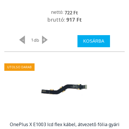
nettó:
722 Ft
bruttó:
917 Ft
-
+
db
KOSÁRBA
UTOLSO DARAB
OnePlus X E1003 lcd flex kábel, átvezető fólia gyári