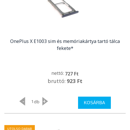
OnePlus X E1003 sim és memóriakártya tartó tálca
fekete*
nettó:
727 Ft
bruttó:
923 Ft
-
+
db
KOSÁRBA
UTOLSO DARAB