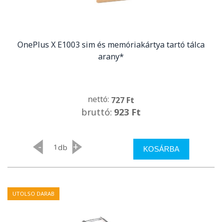
OnePlus X E1003 sim és memóriakártya tartó tálca
arany*
nettó:
727 Ft
bruttó:
923 Ft
-
+
db
KOSÁRBA
UTOLSO DARAB