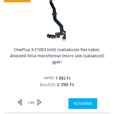
OnePlus X E1003 töltő csatlakozós flex kábel,
átvezető fólia mikrofonnal (micro usb csatlakozó)
gyári
nettó:
1 882 Ft
bruttó:
2 390 Ft
-
+
db
KOSÁRBA