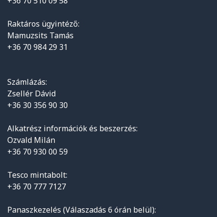
+36 70 510 09 58
Raktáros ügyintéző:
Mamuzsits Tamás
+36 70 984 29 31
Számlázás:
Zsellér Dávid
+36 30 356 90 30
Alkatrész információk és beszerzés:
Ozvald Milán
+36 70 930 00 59
Tesco mintabolt:
+36 70 777 7127
Panaszkezelés (Válaszadás 6 órán belül):