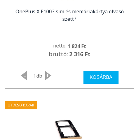
OnePlus X E1003 sim és memóriakártya olvasó
szett*
nettó:
1 824 Ft
bruttó:
2 316 Ft
-
+
db
KOSÁRBA
UTOLSO DARAB