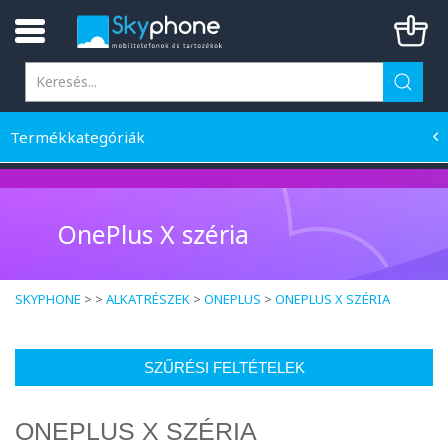
Termékkategóriák
OnePlus X széria
SKYPHONE
> >
ALKATRÉSZEK
>
ONEPLUS
>
ONEPLUS X SZÉRIA
SZŰRÉSI FELTÉTELEK
ONEPLUS X SZÉRIA