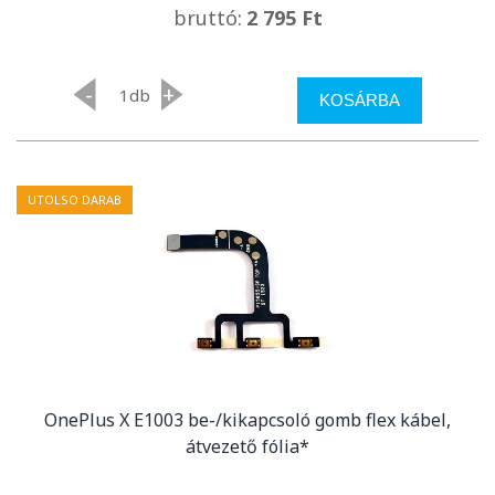
bruttó:
2 795 Ft
-
+
db
KOSÁRBA
UTOLSO DARAB
OnePlus X E1003 be-/kikapcsoló gomb flex kábel,
átvezető fólia*