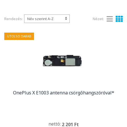
Rendezés:
Nézet:
UTOLSO DARAB
OnePlus X E1003 antenna csörgőhangszóróval*
nettó:
2 201 Ft