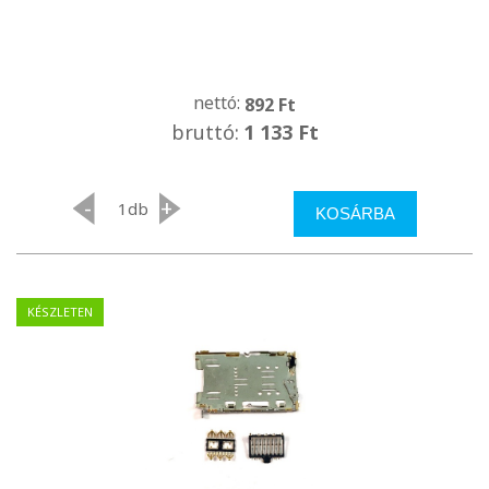
nettó:
892 Ft
bruttó:
1 133 Ft
-
+
db
KOSÁRBA
KÉSZLETEN