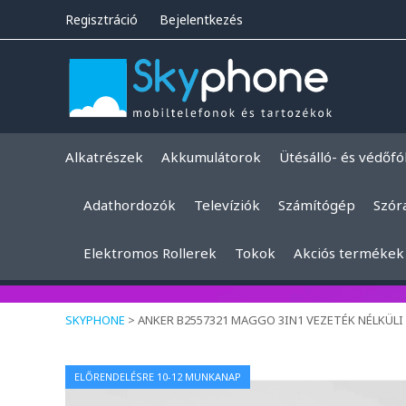
Regisztráció
Bejelentkezés
Alkatrészek
Akkumulátorok
Ütésálló- és védőfó
Adathordozók
Televíziók
Számítógép
Szór
Elektromos Rollerek
Tokok
Akciós termékek
SKYPHONE
>
ANKER B2557321 MAGGO 3IN1 VEZETÉK NÉLKÜLI T
ELŐRENDELÉSRE 10-12 MUNKANAP