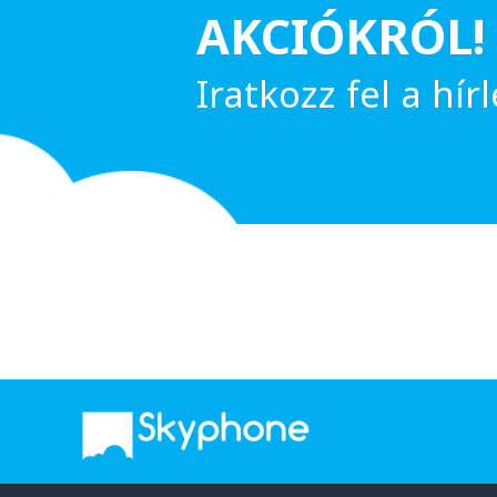
AKCIÓKRÓL!
Iratkozz fel a hírl