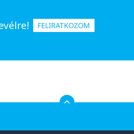
evélre!
FELIRATKOZOM