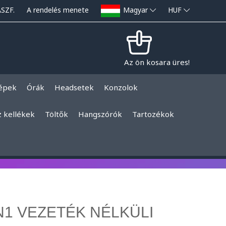
ÁSZF.
A rendelés menete
Magyar
HUF
Az ön kosara üres!
épek
Órák
Headsetek
Konzolok
z kellékek
Töltők
Hangszórók
Tartozékok
N1 VEZETÉK NÉLKÜLI