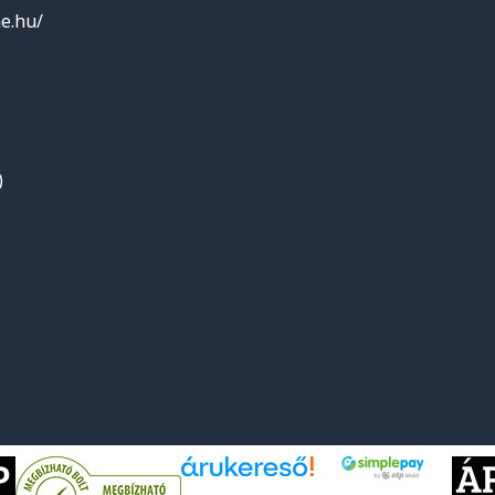
e.hu/
)