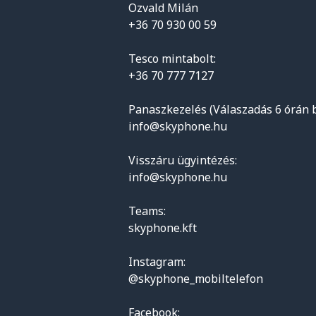
Ozvald Milán
+36 70 930 00 59
Tesco mintabolt:
+36 70 777 7127
Panaszkezelés (Válaszadás 6 órán b
info@skyphone.hu
Visszáru ügyintézés:
info@skyphone.hu
Teams:
skyphone.kft
Instagram:
@skyphone_mobiltelefon
Facebook: