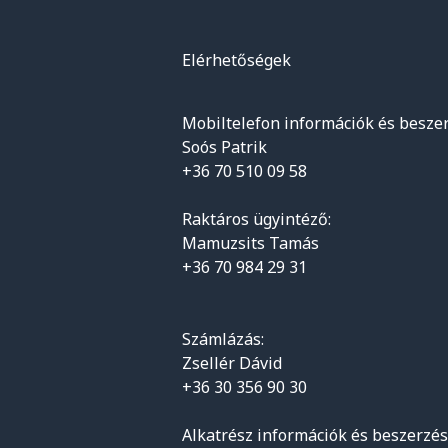
Elérhetőségek
Mobiltelefon információk és beszer
Soós Patrik
+36 70 510 09 58
Raktáros ügyintéző:
Mamuzsits Tamás
+36 70 984 29 31
Számlázás:
Zsellér Dávid
+36 30 356 90 30
Alkatrész információk és beszerzés