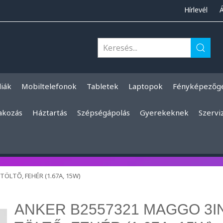
Hírlevél
liák
Mobiltelefonok
Tabletek
Laptopok
Fényképezőg
akozás
Háztartás
Szépségápolás
Gyerekeknek
Szervi
ÖLTŐ, FEHÉR (1.67A, 15W)
ANKER B2557321 MAGGO 3I