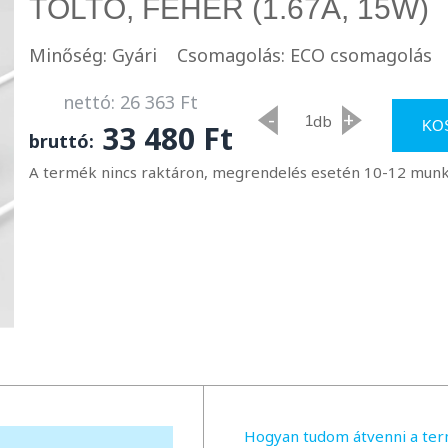
TÖLTŐ, FEHÉR (1.67A, 15W)
Minőség: Gyári
Csomagolás: ECO csomagolás
nettó: 26 363 Ft
-
+
db
KO
33 480 Ft
bruttó:
A termék nincs raktáron, megrendelés esetén 10-12 munkan
Hogyan tudom átvenni a te