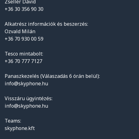
Zsellér Dávid
+36 30 356 90 30
Alkatrész információk és beszerzés:
Ozvald Milán
+36 70 930 00 59
Tesco mintabolt:
+36 70 777 7127
Panaszkezelés (Válaszadás 6 órán belül):
info@skyphone.hu
Visszáru ügyintézés:
info@skyphone.hu
Teams:
skyphone.kft