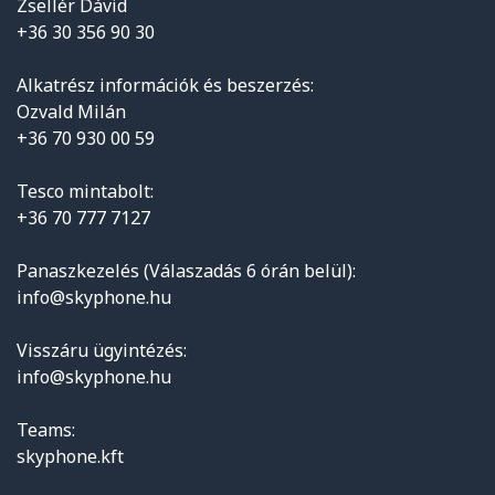
Zsellér Dávid
+36 30 356 90 30
Alkatrész információk és beszerzés:
Ozvald Milán
+36 70 930 00 59
Tesco mintabolt:
+36 70 777 7127
Panaszkezelés (Válaszadás 6 órán belül):
info@skyphone.hu
Visszáru ügyintézés:
info@skyphone.hu
Teams:
skyphone.kft