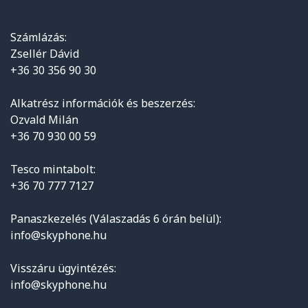
Számlázás:
Zsellér Dávid
+36 30 356 90 30
Alkatrész információk és beszerzés:
Ozvald Milán
+36 70 930 00 59
Tesco mintabolt:
+36 70 777 7127
Panaszkezelés (Válaszadás 6 órán belül):
info@skyphone.hu
Visszáru ügyintézés:
info@skyphone.hu