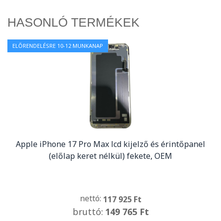
HASONLÓ TERMÉKEK
ELŐRENDELÉSRE 10-12 MUNKANAP
Apple iPhone 17 Pro Max lcd kijelző és érintőpanel
(előlap keret nélkül) fekete, OEM
nettó:
117 925 Ft
bruttó:
149 765 Ft