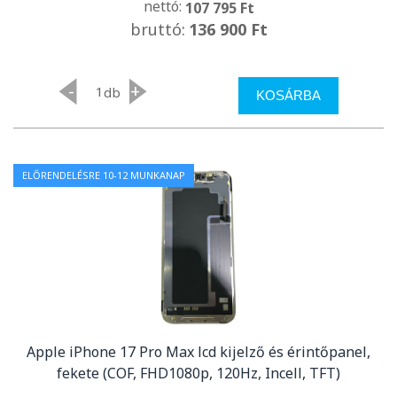
nettó:
107 795 Ft
bruttó:
136 900 Ft
-
+
db
KOSÁRBA
ELŐRENDELÉSRE 10-12 MUNKANAP
Apple iPhone 17 Pro Max lcd kijelző és érintőpanel,
fekete (COF, FHD1080p, 120Hz, Incell, TFT)