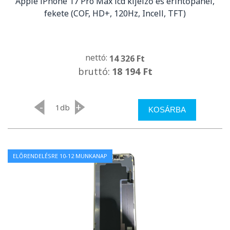
Apple iPhone 17 Pro Max lcd kijelző és érintőpanel,
fekete (COF, HD+, 120Hz, Incell, TFT)
nettó:
14 326 Ft
bruttó:
18 194 Ft
-
+
db
KOSÁRBA
ELŐRENDELÉSRE 10-12 MUNKANAP