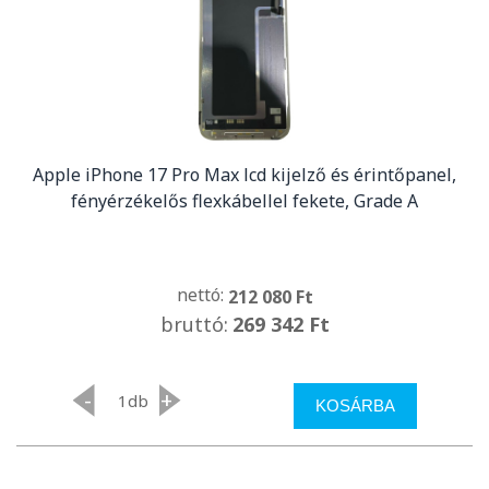
Apple iPhone 17 Pro Max lcd kijelző és érintőpanel,
fényérzékelős flexkábellel fekete, Grade A
nettó:
212 080 Ft
bruttó:
269 342 Ft
-
+
db
KOSÁRBA