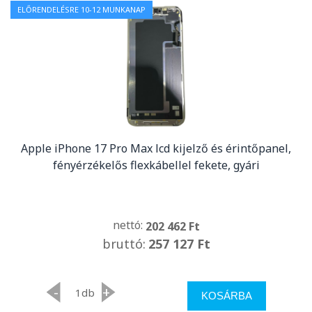
ELŐRENDELÉSRE 10-12 MUNKANAP
Apple iPhone 17 Pro Max lcd kijelző és érintőpanel,
fényérzékelős flexkábellel fekete, gyári
nettó:
202 462 Ft
bruttó:
257 127 Ft
-
+
db
KOSÁRBA