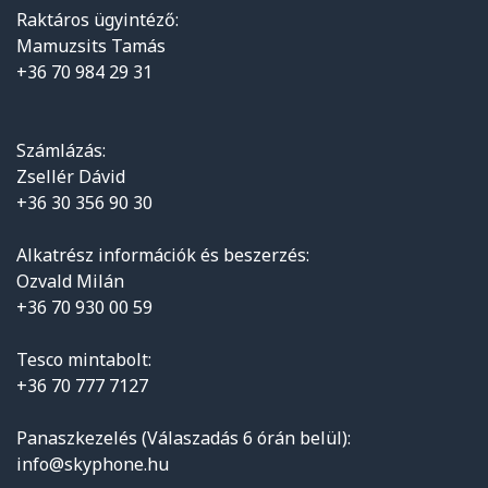
Raktáros ügyintéző:
Mamuzsits Tamás
+36 70 984 29 31
Számlázás:
Zsellér Dávid
+36 30 356 90 30
Alkatrész információk és beszerzés:
Ozvald Milán
+36 70 930 00 59
Tesco mintabolt:
+36 70 777 7127
Panaszkezelés (Válaszadás 6 órán belül):
info@skyphone.hu