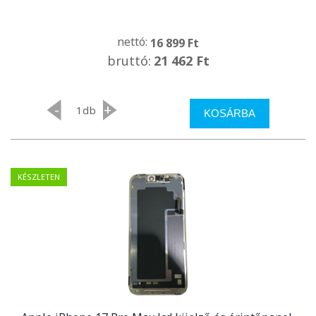
nettó:
16 899 Ft
bruttó:
21 462 Ft
-
+
db
KOSÁRBA
KÉSZLETEN