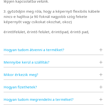
lépjen kapcsolatba velünk.
3. gyõzõdjön meg róla, hogy a képernyõ flexibilis kábele
nincs-e hajlítva (a 90 foknál nagyobb szög fekete
képernyõt vagy csíkokat okozhat, okoz)
érintõfelület, érintõ felület, érintõpad, érintõ pad,
érintõképernyõ, érintõ képernyõ, érintõ panel,
érintõpanel, érintõ üveg, érintõüveg, üveglap, digitizer,
touch pad, touchpad, ablak, érintõ plexi, érintõplexi, liquid
Hogyan tudom átvenni a terméket?
crystal display, LCD panel, kijelzõpanel, kijelzõ panel,
kijelzõ modul, kijelzõmodul
Mennyibe kerül a szállítás?
Mikor érkezik meg?
Hogyan fizethetek?
Hogyan tudom megrendelni a terméket?