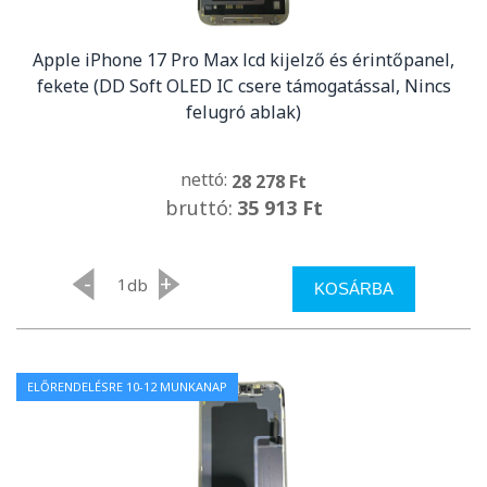
Apple iPhone 17 Pro Max lcd kijelző és érintőpanel,
fekete (DD Soft OLED IC csere támogatással, Nincs
felugró ablak)
nettó:
28 278 Ft
bruttó:
35 913 Ft
-
+
db
KOSÁRBA
ELŐRENDELÉSRE 10-12 MUNKANAP