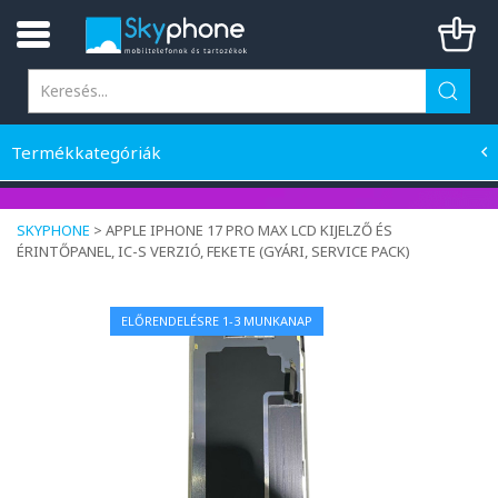
Termékkategóriák
SKYPHONE
>
APPLE IPHONE 17 PRO MAX LCD KIJELZŐ ÉS
ÉRINTŐPANEL, IC-S VERZIÓ, FEKETE (GYÁRI, SERVICE PACK)
ELŐRENDELÉSRE 1-3 MUNKANAP