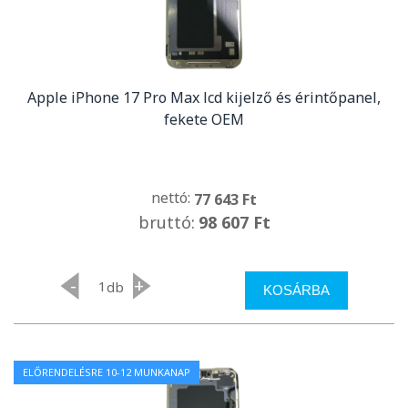
Apple iPhone 17 Pro Max lcd kijelző és érintőpanel,
fekete OEM
nettó:
77 643 Ft
bruttó:
98 607 Ft
-
+
db
KOSÁRBA
ELŐRENDELÉSRE 10-12 MUNKANAP