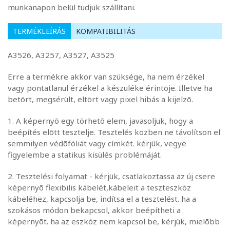
munkanapon belül tudjuk szállítani.
TERMÉKLEÍRÁS
KOMPATIBILITÁS
A3526, A3257, A3527, A3525
Erre a termékre akkor van szüksége, ha nem érzékel
vagy pontatlanul érzékel a készüléke érintõje. Illetve ha
betört, megsérült, eltört vagy pixel hibás a kijelzõ.
1. A képernyõ egy törhetõ elem, javasoljuk, hogy a
beépítés elõtt tesztelje. Tesztelés közben ne távolítson el
semmilyen védõfóliát vagy címkét. kérjük, vegye
figyelembe a statikus kisülés problémáját.
2. Tesztelési folyamat - kérjük, csatlakoztassa az új csere
képernyõ flexibilis kábelét,kábeleit a teszteszköz
kábeléhez, kapcsolja be, indítsa el a tesztelést. ha a
szokásos módon bekapcsol, akkor beépítheti a
képernyõt. ha az eszköz nem kapcsol be, kérjük, mielõbb