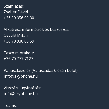
Számlázás:
Zsellér Dávid
+36 30 356 90 30
Alkatrész információk és beszerzés:
Ozvald Milán
+36 70 930 00 59
Tesco mintabolt:
+36 70 777 7127
Panaszkezelés (Válaszadás 6 órán belül):
info@skyphone.hu
Visszáru ügyintézés:
info@skyphone.hu
Teams: