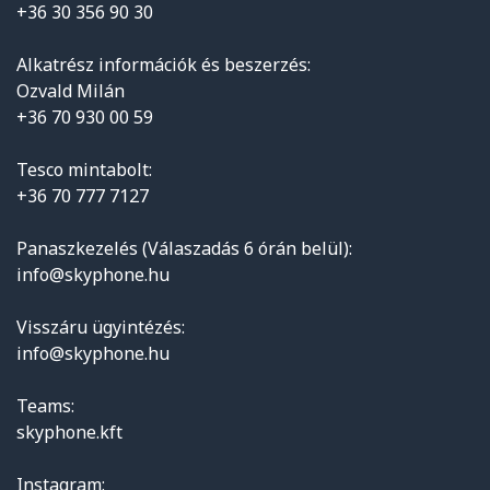
+36 30 356 90 30
Alkatrész információk és beszerzés:
Ozvald Milán
+36 70 930 00 59
Tesco mintabolt:
+36 70 777 7127
Panaszkezelés (Válaszadás 6 órán belül):
info@skyphone.hu
Visszáru ügyintézés:
info@skyphone.hu
Teams:
skyphone.kft
Instagram: