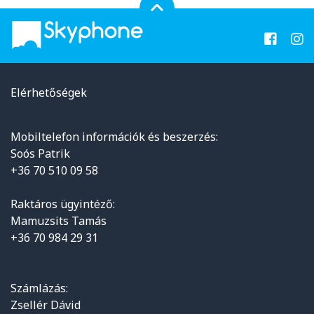
Elérhetőségek
Mobiltelefon információk és beszerzés:
Soós Patrik
+36 70 510 09 58
Raktáros ügyintéző:
Mamuzsits Tamás
+36 70 984 29 31
Számlázás:
Zsellér Dávid