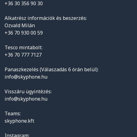
+36 30 356 90 30
Alkatrész információk és beszerzés:
Ozvald Milán
+36 70 930 00 59
Tesco mintabolt:
+36 70 777 7127
Panaszkezelés (Válaszadás 6 órán belül):
info@skyphone.hu
Visszáru ügyintézés:
info@skyphone.hu
Teams:
skyphone.kft
Instagram: