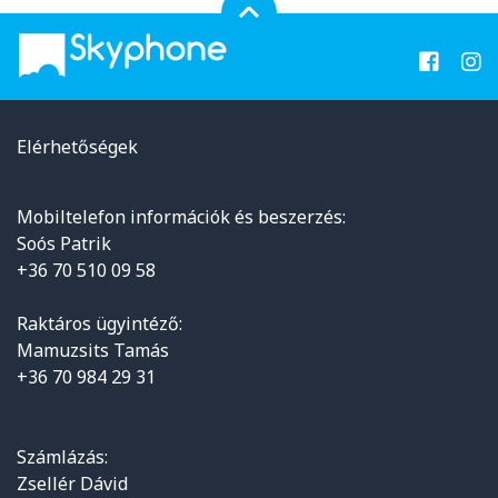
Elérhetőségek
Mobiltelefon információk és beszerzés:
Soós Patrik
+36 70 510 09 58
Raktáros ügyintéző:
Mamuzsits Tamás
+36 70 984 29 31
Számlázás:
Zsellér Dávid