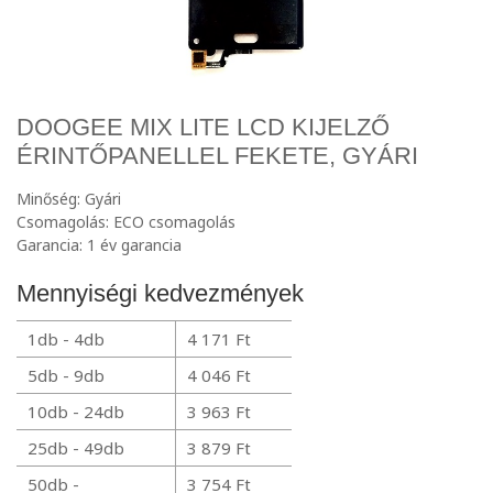
DOOGEE MIX LITE LCD KIJELZŐ
ÉRINTŐPANELLEL FEKETE, GYÁRI
Minőség: Gyári
Csomagolás: ECO csomagolás
Garancia: 1 év garancia
Mennyiségi kedvezmények
1db - 4db
4 171 Ft
5db - 9db
4 046 Ft
10db - 24db
3 963 Ft
25db - 49db
3 879 Ft
50db -
3 754 Ft