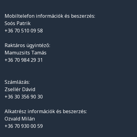
Mobiltelefon információk és beszerzés:
Soós Patrik
+36 70 510 09 58
Raktáros ügyintéző:
Mamuzsits Tamás
+36 70 984 29 31
Számlázás:
Zsellér Dávid
+36 30 356 90 30
Alkatrész információk és beszerzés:
Ozvald Milán
+36 70 930 00 59