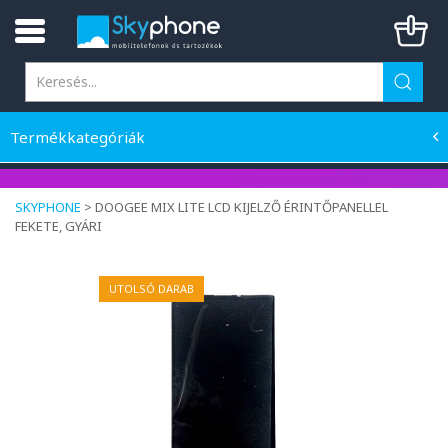
Termékkategóriák
SKYPHONE
>
DOOGEE MIX LITE LCD KIJELZŐ ÉRINTŐPANELLEL
FEKETE, GYÁRI
UTOLSÓ DARAB