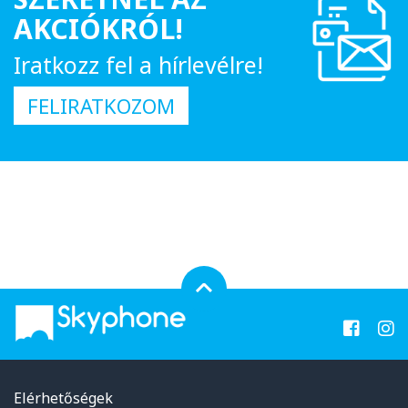
AKCIÓKRÓL!
Iratkozz fel a hírlevélre!
FELIRATKOZOM
Elérhetőségek