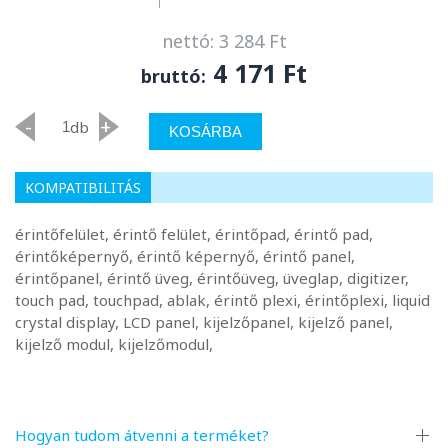
nettó: 3 284 Ft
4 171 Ft
bruttó:
-
+
db
KOSÁRBA
KOMPATIBILITÁS
érintőfelület, érintő felület, érintőpad, érintő pad,
érintőképernyő, érintő képernyő, érintő panel,
érintőpanel, érintő üveg, érintőüveg, üveglap, digitizer,
touch pad, touchpad, ablak, érintő plexi, érintőplexi, liquid
crystal display, LCD panel, kijelzőpanel, kijelző panel,
kijelző modul, kijelzőmodul,
Hogyan tudom átvenni a terméket?