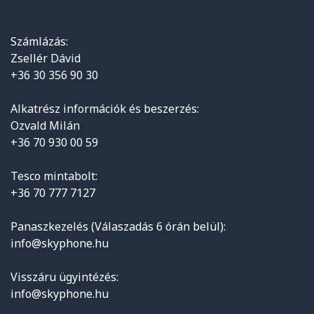
Számlázás:
Zsellér Dávid
+36 30 356 90 30
Alkatrész információk és beszerzés:
Ozvald Milán
+36 70 930 00 59
Tesco mintabolt:
+36 70 777 7127
Panaszkezelés (Válaszadás 6 órán belül):
info@skyphone.hu
Visszáru ügyintézés:
info@skyphone.hu