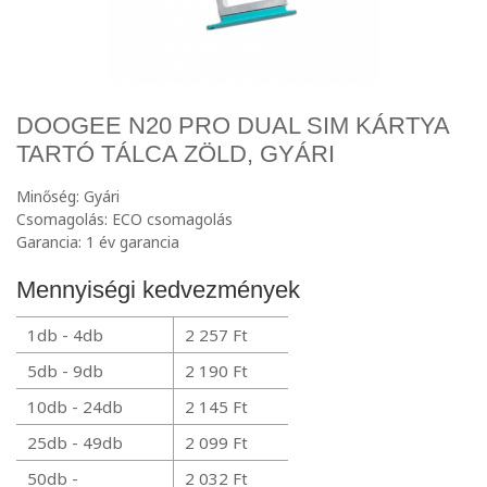
DOOGEE N20 PRO DUAL SIM KÁRTYA
TARTÓ TÁLCA ZÖLD, GYÁRI
Minőség: Gyári
Csomagolás: ECO csomagolás
Garancia: 1 év garancia
Mennyiségi kedvezmények
1db - 4db
2 257 Ft
5db - 9db
2 190 Ft
10db - 24db
2 145 Ft
25db - 49db
2 099 Ft
50db -
2 032 Ft