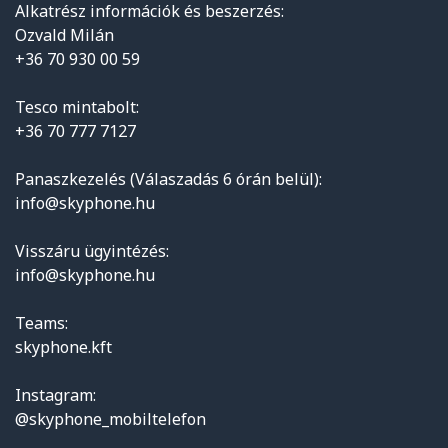
Alkatrész információk és beszerzés:
Ozvald Milán
+36 70 930 00 59
Tesco mintabolt:
+36 70 777 7127
Panaszkezelés (Válaszadás 6 órán belül):
info@skyphone.hu
Visszáru ügyintézés:
info@skyphone.hu
Teams:
skyphone.kft
Instagram:
@skyphone_mobiltelefon