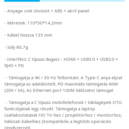
- Anyaga: cink ötvözet + ABS + akril panel
- Méretek: 110*30*14,2mm
- Kábel hossza 135 mm
- Súly 80,7g
- Interfész: C típusú dugasz - HDMI + USB3.0 + USB2.0 +
RJ45 + PD
- Támogatja a 4K / 30 Hz felbontást. A Type-C anya aljzat
támogatja az adatátvitelt. PD maximális támogatás 60W
(20V / 3A). Az Ethernet port 100M hálózatot támogat
- Támogatja a C típusú mobiltelefonok / táblagépek OTG
funkciójának egy részét. Támogatja a laptop
csatlakoztatását HD TV-hez / projektorhoz / monitorhoz,
hálózati kábelhez (kompatibilis a legtöbb operációs
rendszerrel)