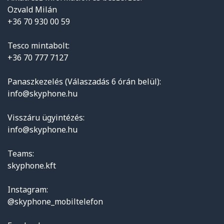
Ozvald Milán
+36 70 930 00 59
Tesco mintabolt:
+36 70 777 7127
Panaszkezelés (Válaszadás 6 órán belül):
info@skyphone.hu
Visszáru ügyintézés:
info@skyphone.hu
Teams:
skyphone.kft
Instagram:
@skyphone_mobiltelefon