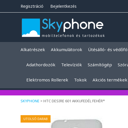
Regisztráció
Bejelentkezés
Alkatrészek
Akkumulátorok
Ütésálló- és védőfó
Adathordozók
Televíziók
Számítógép
Szór
Elektromos Rollerek
Tokok
Akciós termékek
SKYPHONE
>
HTC DESIRE 601 AKKUFEDÉL FEHÉR*
UTOLSÓ DARAB