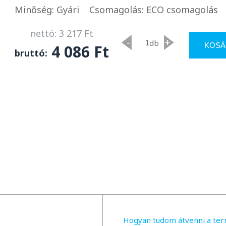
Minőség: Gyári
Csomagolás: ECO csomagolás
nettó: 3 217 Ft
-
+
db
KOSÁ
4 086 Ft
bruttó:
Hogyan tudom átvenni a te