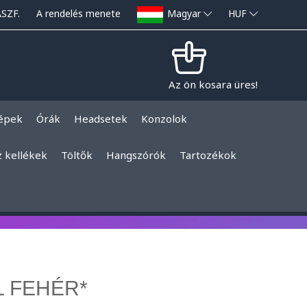
ÁSZF.
A rendelés menete
Magyar
HUF
Az ön kosara üres!
épek
Órák
Headsetek
Konzolok
z kellékek
Töltők
Hangszórók
Tartozékok
L FEHÉR*