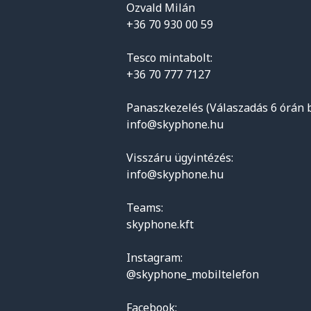
Ozvald Milán
+36 70 930 00 59
Tesco mintabolt:
+36 70 777 7127
Panaszkezelés (Válaszadás 6 órán b
info@skyphone.hu
Visszáru ügyintézés:
info@skyphone.hu
Teams:
skyphone.kft
Instagram:
@skyphone_mobiltelefon
Facebook: