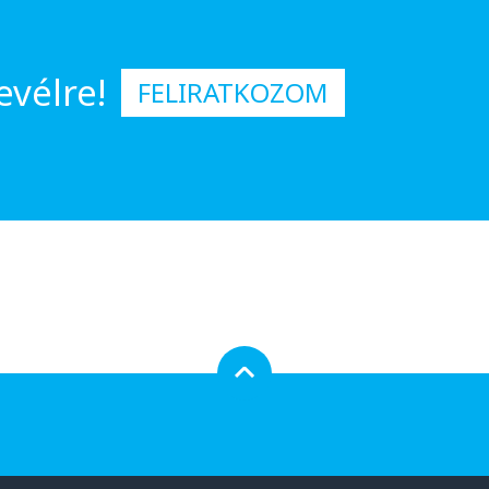
evélre!
FELIRATKOZOM