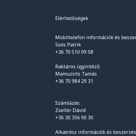
Elérhetőségek
Mobiltelefon információk és beszer
Soós Patrik
+36 70 510 09 58
Raktáros ügyintéző:
Mamuzsits Tamás
+36 70 984 29 31
Számlázás:
Zsellér Dávid
+36 30 356 90 30
Alkatrész információk és beszerzés