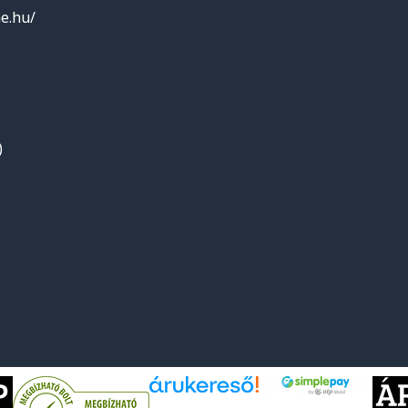
e.hu/
)