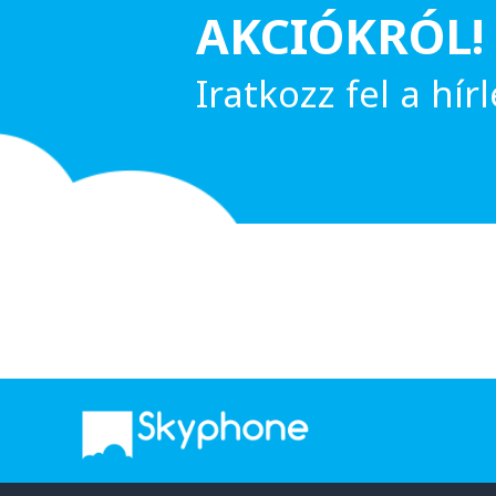
AKCIÓKRÓL!
Iratkozz fel a hírl