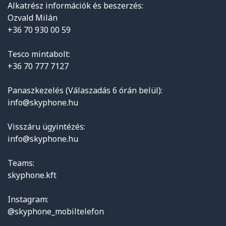
Alkatrész információk és beszerzés:
Ozvald Milán
+36 70 930 00 59
Tesco mintabolt:
+36 70 777 7127
Panaszkezelés (Válaszadás 6 órán belül):
info@skyphone.hu
Visszáru ügyintézés:
info@skyphone.hu
Teams:
skyphone.kft
Instagram:
@skyphone_mobiltelefon