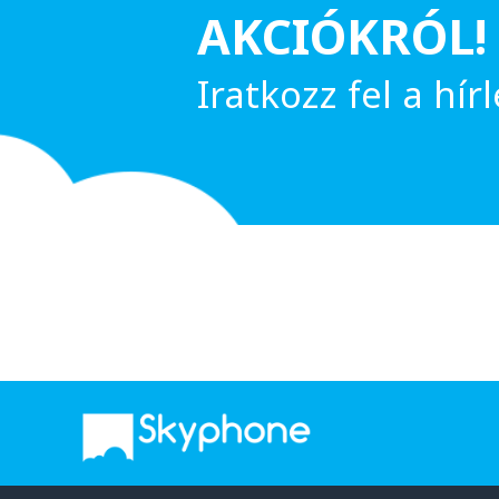
AKCIÓKRÓL!
Iratkozz fel a hírl