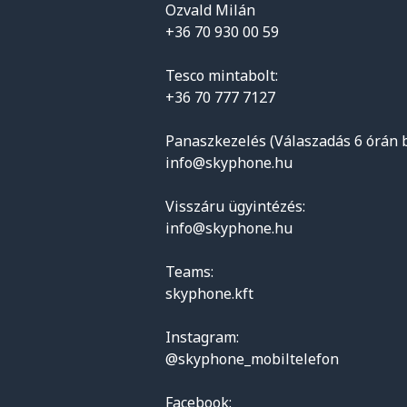
Ozvald Milán
+36 70 930 00 59
Tesco mintabolt:
+36 70 777 7127
Panaszkezelés (Válaszadás 6 órán b
info@skyphone.hu
Visszáru ügyintézés:
info@skyphone.hu
Teams:
skyphone.kft
Instagram:
@skyphone_mobiltelefon
Facebook: