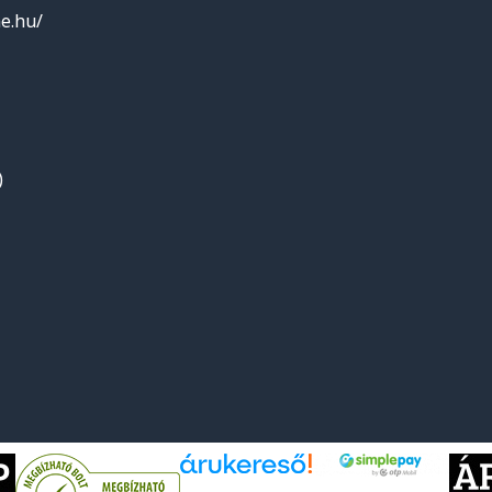
e.hu/
)