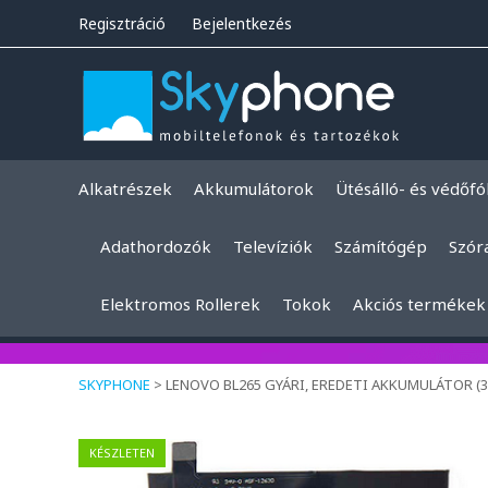
Regisztráció
Bejelentkezés
Alkatrészek
Akkumulátorok
Ütésálló- és védőfó
Adathordozók
Televíziók
Számítógép
Szór
Elektromos Rollerek
Tokok
Akciós termékek
SKYPHONE
>
LENOVO BL265 GYÁRI, EREDETI AKKUMULÁTOR (3
KÉSZLETEN