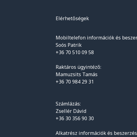
Elérhetőségek
Mobiltelefon információk és beszer
Soós Patrik
+36 70 510 09 58
Raktáros ügyintéző:
Mamuzsits Tamás
+36 70 984 29 31
Számlázás:
Zsellér Dávid
+36 30 356 90 30
Alkatrész információk és beszerzés