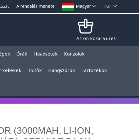
ÁSZF.
A rendelés menete
Magyar
HUF
Az ön kosara üres!
épek
Órák
Headsetek
Konzolok
z kellékek
Töltők
Hangszórók
Tartozékok
 (3000MAH, LI-ION,