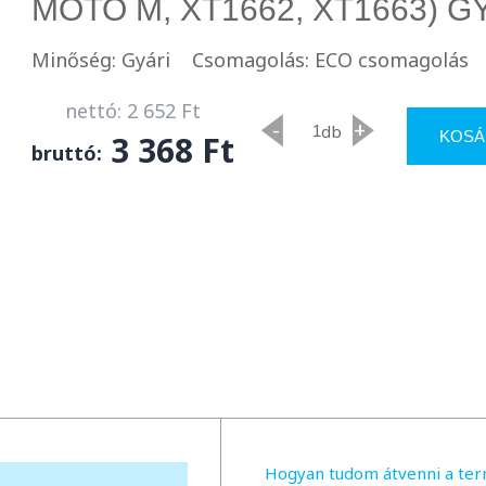
MOTO M, XT1662, XT1663) G
Minőség: Gyári
Csomagolás: ECO csomagolás
nettó: 2 652 Ft
-
+
db
KOSÁ
3 368 Ft
bruttó:
Hogyan tudom átvenni a te