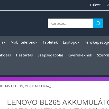
Hírlevél
liák
Mobiltelefonok
Tabletek
Laptopok
Fényképezőg
akozás
Háztartás
Szépségápolás
Gyerekeknek
Szervi
000MAH, LI-ION, MOTO M XT1662))
LENOVO BL265 AKKUMULÁTOR