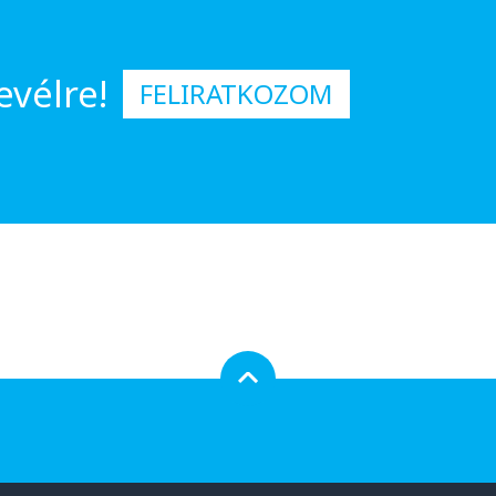
evélre!
FELIRATKOZOM