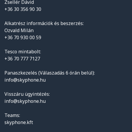
Zsellér Dávid
+36 30 356 90 30
Alkatrész információk és beszerzés:
Ozvald Milán
+36 70 930 00 59
Tesco mintabolt:
+36 70 777 7127
Panaszkezelés (Válaszadás 6 órán belül):
info@skyphone.hu
Visszáru ügyintézés:
info@skyphone.hu
Teams:
skyphone.kft