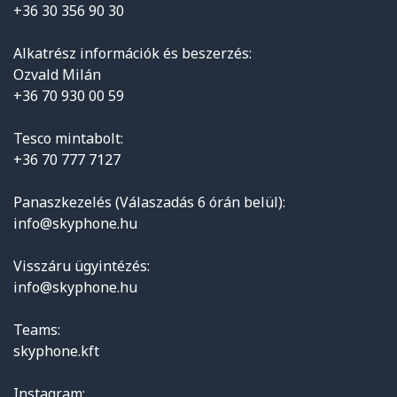
+36 30 356 90 30
Alkatrész információk és beszerzés:
Ozvald Milán
+36 70 930 00 59
Tesco mintabolt:
+36 70 777 7127
Panaszkezelés (Válaszadás 6 órán belül):
info@skyphone.hu
Visszáru ügyintézés:
info@skyphone.hu
Teams:
skyphone.kft
Instagram: