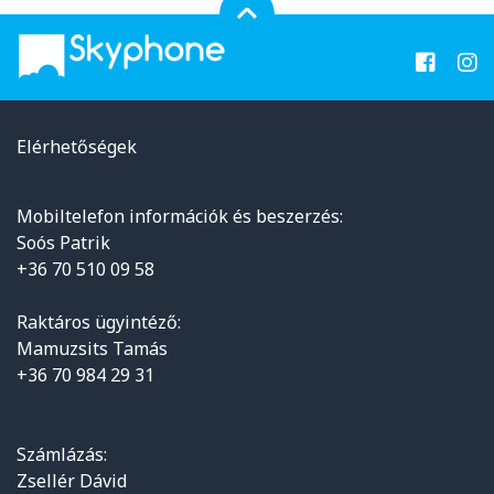
Elérhetőségek
Mobiltelefon információk és beszerzés:
Soós Patrik
+36 70 510 09 58
Raktáros ügyintéző:
Mamuzsits Tamás
+36 70 984 29 31
Számlázás:
Zsellér Dávid