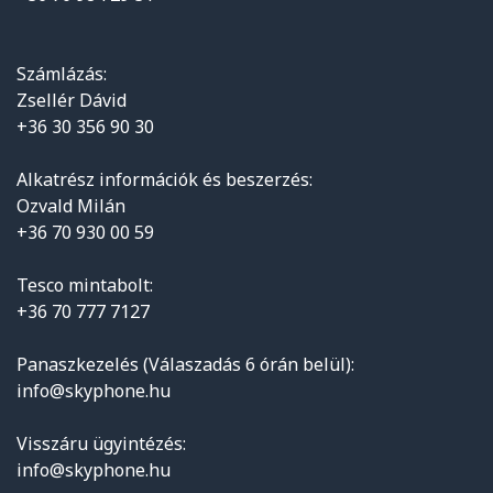
Számlázás:
Zsellér Dávid
+36 30 356 90 30
Alkatrész információk és beszerzés:
Ozvald Milán
+36 70 930 00 59
Tesco mintabolt:
+36 70 777 7127
Panaszkezelés (Válaszadás 6 órán belül):
info@skyphone.hu
Visszáru ügyintézés:
info@skyphone.hu