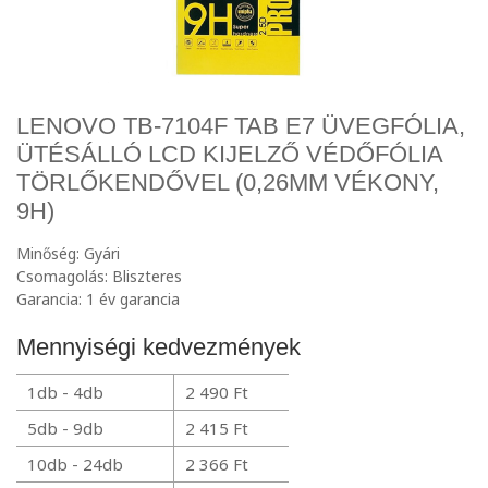
LENOVO TB-7104F TAB E7 ÜVEGFÓLIA,
ÜTÉSÁLLÓ LCD KIJELZŐ VÉDŐFÓLIA
TÖRLŐKENDŐVEL (0,26MM VÉKONY,
9H)
Minőség: Gyári
Csomagolás: Bliszteres
Garancia: 1 év garancia
Mennyiségi kedvezmények
1db - 4db
2 490 Ft
5db - 9db
2 415 Ft
10db - 24db
2 366 Ft