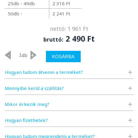
25db - 49db
2 316 Ft
50db -
2 241 Ft
nettó: 1 961 Ft
2 490 Ft
bruttó:
-
+
db
KOSÁRBA
Hogyan tudom átvenni a terméket?
Mennyibe kerül a szállítás?
Mikor érkezik meg?
Hogyan fizethetek?
Hogyan tudom megrendelni a terméket?