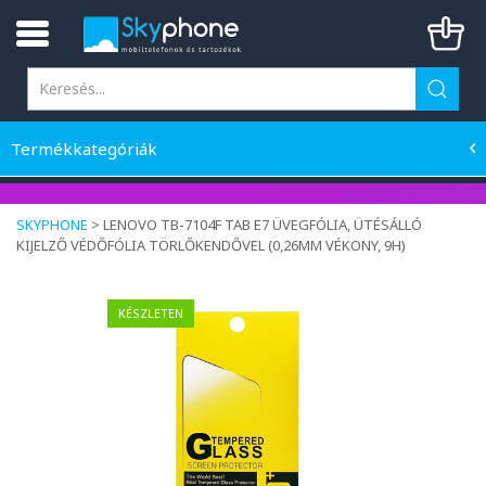
Termékkategóriák
SKYPHONE
>
LENOVO TB-7104F TAB E7 ÜVEGFÓLIA, ÜTÉSÁLLÓ
KIJELZŐ VÉDŐFÓLIA TÖRLŐKENDŐVEL (0,26MM VÉKONY, 9H)
KÉSZLETEN