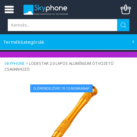
Termékkategóriák
SKYPHONE
>
LODESTAR 2.0 LAPOS ALUMÍNIUM ÖTVÖZETŰ
CSAVARHÚZÓ
ELŐRENDELÉSRE 10-12 MUNKANAP