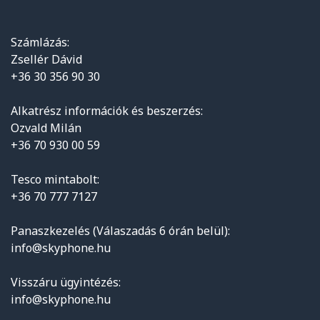
Számlázás:
Zsellér Dávid
+36 30 356 90 30
Alkatrész információk és beszerzés:
Ozvald Milán
+36 70 930 00 59
Tesco mintabolt:
+36 70 777 7127
Panaszkezelés (Válaszadás 6 órán belül):
info@skyphone.hu
Visszáru ügyintézés:
info@skyphone.hu