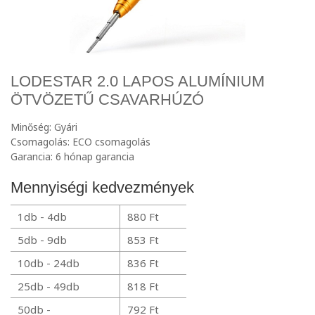
LODESTAR 2.0 LAPOS ALUMÍNIUM
ÖTVÖZETŰ CSAVARHÚZÓ
Minőség: Gyári
Csomagolás: ECO csomagolás
Garancia: 6 hónap garancia
Mennyiségi kedvezmények
1db - 4db
880 Ft
5db - 9db
853 Ft
10db - 24db
836 Ft
25db - 49db
818 Ft
50db -
792 Ft