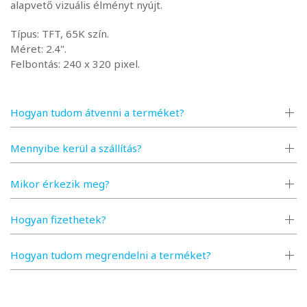
alapvető vizuális élményt nyújt.
Típus: TFT, 65K szín.
Méret: 2.4".
Felbontás: 240 x 320 pixel.
Műszaki Jellemzők és Funkciók
A Nokia 125 az alapvető funkciókra összpontosít,
Hogyan tudom átvenni a terméket?
elkerülve a bonyolult okostelefon-funkciókat.
Mennyibe kerül a szállítás?
Tárhely: 4 MB belső memória, nem bővíthető.
Technológia: 2G hálózatokat támogat.
Extrák:
Mikor érkezik meg?
Vezeték nélküli FM-rádió (fülhallgató csatlakoztatása
Hogyan fizethetek?
nélkül is működik).
Beépített zseblámpa.
Hogyan tudom megrendelni a terméket?
Előre telepített klasszikus játékok, mint a Snake (kígyó).
3.5 mm-es fejhallgató-csatlakozó.
Akkumulátor: Hosszú üzemidőt biztosító akkumulátor,