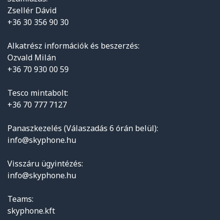
Zsellér Dávid
+36 30 356 90 30
Alkatrész információk és beszerzés:
Ozvald Milán
+36 70 930 00 59
Tesco mintabolt:
+36 70 777 7127
Panaszkezelés (Válaszadás 6 órán belül):
info@skyphone.hu
Visszáru ügyintézés:
info@skyphone.hu
Teams:
skyphone.kft