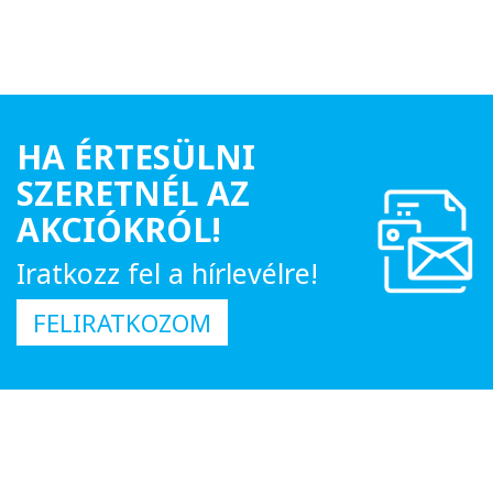
amely a HMD Global szerint akár hetekig is bírja
készenléti módban.
HA ÉRTESÜLNI
SZERETNÉL AZ
AKCIÓKRÓL!
Iratkozz fel a hírlevélre!
FELIRATKOZOM