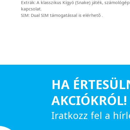
Extrák: A klasszikus Kígyó (Snake) játék, számológé
kapcsolat.
SIM: Dual SIM támogatással is elérhető .
HA ÉRTESÜL
AKCIÓKRÓL!
Iratkozz fel a hírl