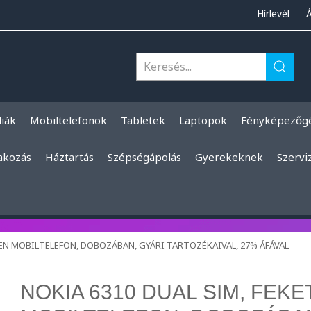
Hírlevél
liák
Mobiltelefonok
Tabletek
Laptopok
Fényképezőg
akozás
Háztartás
Szépségápolás
Gyerekeknek
Szervi
LEN MOBILTELEFON, DOBOZÁBAN, GYÁRI TARTOZÉKAIVAL, 27% ÁFÁVAL
NOKIA 6310 DUAL SIM, FEK