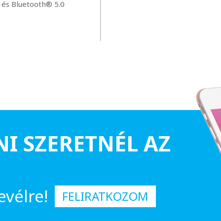
p és Bluetooth® 5.0
NI SZERETNÉL AZ
evélre!
FELIRATKOZOM