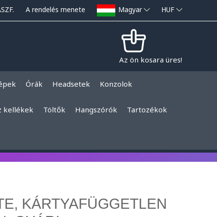
ÁSZF.
A rendelés menete
Magyar
HUF
Az ön kosara üres!
épek
Órák
Headsetek
Konzolok
z kellékek
Töltők
Hangszórók
Tartozékok
ETE, KÁRTYAFÜGGETLEN