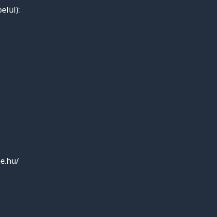
elül):
e.hu/