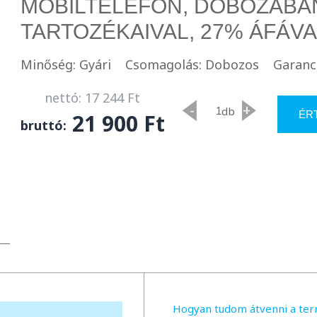
MOBILTELEFON, DOBOZÁBAN
TARTOZÉKAIVAL, 27% ÁFÁVA
Minőség: Gyári
Csomagolás: Dobozos
Garanci
nettó: 17 244 Ft
-
+
db
ÉR
21 900 Ft
bruttó:
Hogyan tudom átvenni a te