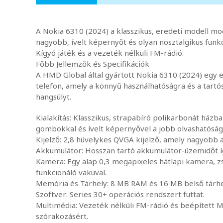
A Nokia 6310 (2024) a klasszikus, eredeti modell mod
nagyobb, ívelt képernyőt és olyan nosztalgikus funkc
Kígyó játék és a vezeték nélküli FM-rádió.
Főbb Jellemzők és Specifikációk
A HMD Global által gyártott Nokia 6310 (2024) eg
telefon, amely a könnyű használhatóságra és a tartó
hangsúlyt.
Kialakítás: Klasszikus, strapabíró polikarbonát ház
gombokkal és ívelt képernyővel a jobb olvashatósá
Kijelző: 2,8 hüvelykes QVGA kijelző, amely nagyobb 
Akkumulátor: Hosszan tartó akkumulátor-üzemidőt íg
Kamera: Egy alap 0,3 megapixeles hátlapi kamera, 
funkcionáló vakuval.
Memória és Tárhely: 8 MB RAM és 16 MB belső tárhe
Szoftver: Series 30+ operációs rendszert futtat.
Multimédia: Vezeték nélküli FM-rádió és beépített M
szórakozásért.