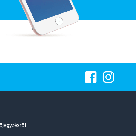
lőjegyzésről