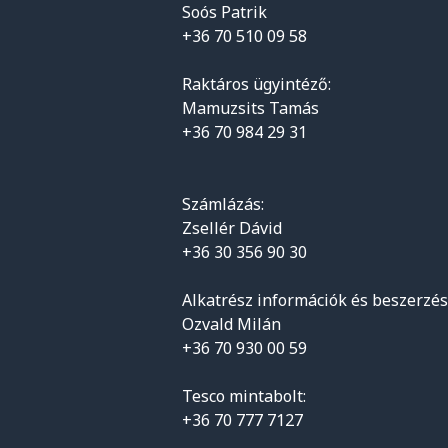
Soós Patrik
+36 70 510 09 58
Raktáros ügyintéző:
Mamuzsits Tamás
+36 70 984 29 31
Számlázás:
Zsellér Dávid
+36 30 356 90 30
Alkatrész információk és beszerzés
Ozvald Milán
+36 70 930 00 59
Tesco mintabolt:
+36 70 777 7127