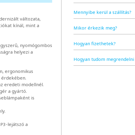
Mennyibe kerül a szállítás?
ernizált változata,
iókat kínál, mint a
Mikor érkezik meg?
Hogyan fizethetek?
y egyszerű, nyomógombos
sságra helyezi a
Hogyan tudom megrendelni 
ban, ergonomikus
g érdekében.
az eredeti modellnél.
ér a gyártó.
zseblámpaként is
ly.
P3-lejátszó a