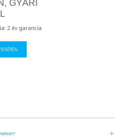
, GYÁRI
L
a: 2 év garancia
TESÍTÉS
rméket?