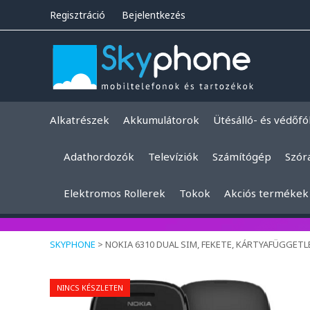
Regisztráció
Bejelentkezés
Alkatrészek
Akkumulátorok
Ütésálló- és védőfó
Adathordozók
Televíziók
Számítógép
Szór
Elektromos Rollerek
Tokok
Akciós termékek
SKYPHONE
>
NOKIA 6310 DUAL SIM, FEKETE, KÁRTYAFÜGGET
NINCS KÉSZLETEN