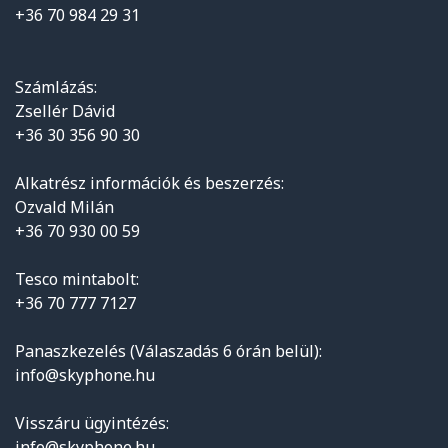
+36 70 984 29 31
Számlázás:
Zsellér Dávid
+36 30 356 90 30
Alkatrész információk és beszerzés:
Ozvald Milán
+36 70 930 00 59
Tesco mintabolt:
+36 70 777 7127
Panaszkezelés (Válaszadás 6 órán belül):
info@skyphone.hu
Visszáru ügyintézés:
info@skyphone.hu