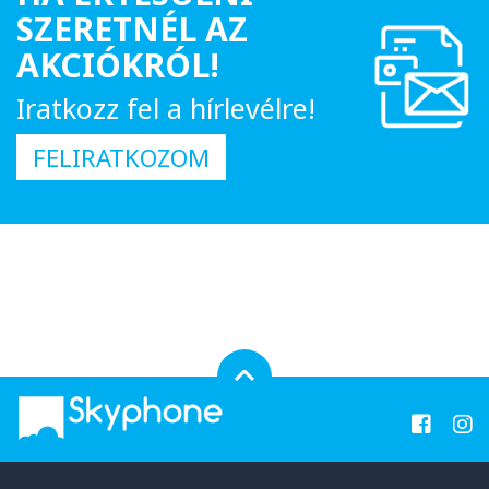
SZERETNÉL AZ
AKCIÓKRÓL!
Iratkozz fel a hírlevélre!
FELIRATKOZOM