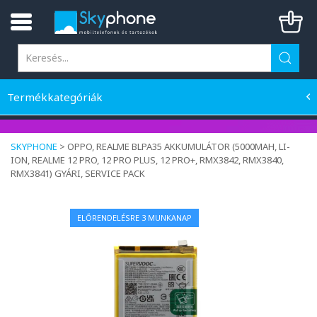
Termékkategóriák
SKYPHONE
>
OPPO, REALME BLPA35 AKKUMULÁTOR (5000MAH, LI-
ION, REALME 12 PRO, 12 PRO PLUS, 12 PRO+, RMX3842, RMX3840,
RMX3841) GYÁRI, SERVICE PACK
ELŐRENDELÉSRE 3 MUNKANAP