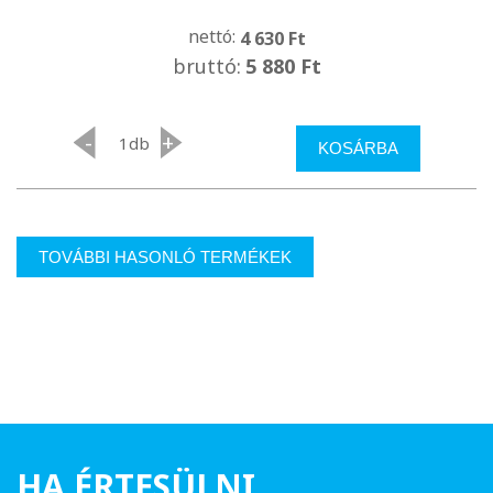
nettó:
4 630 Ft
bruttó:
5 880 Ft
-
+
db
KOSÁRBA
TOVÁBBI HASONLÓ TERMÉKEK
HA ÉRTESÜLNI