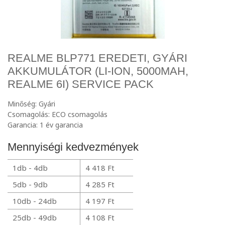
REALME BLP771 EREDETI, GYÁRI
AKKUMULÁTOR (LI-ION, 5000MAH,
REALME 6I) SERVICE PACK
Minőség: Gyári
Csomagolás: ECO csomagolás
Garancia: 1 év garancia
Mennyiségi kedvezmények
1db - 4db
4 418 Ft
5db - 9db
4 285 Ft
10db - 24db
4 197 Ft
25db - 49db
4 108 Ft