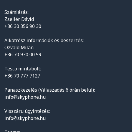
Számlázás:
Zsellér Dávid
+36 30 356 90 30
Alkatrész információk és beszerzés:
Ozvald Milán
+36 70 930 00 59
Tesco mintabolt:
+36 70 777 7127
Panaszkezelés (Válaszadás 6 órán belül):
info@skyphone.hu
Visszáru ügyintézés:
info@skyphone.hu