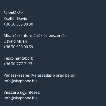
Számlázás:
Zsellér Dávid
+36 30 356 90 30
Alkatrész információk és beszerzés:
Ozvald Milán
+36 70 930 00 59
Tesco mintabolt:
+36 70 777 7127
Panaszkezelés (Válaszadás 6 órán belül):
info@skyphone.hu
Visszáru ügyintézés:
info@skyphone.hu