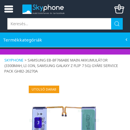
Termékkategóriák
SKYPHONE
>
SAMSUNG EB-BF766ABE MAIN AKKUMULÁTOR
(3300MAH, LI-ION, SAMSUNG GALAXY Z FLIP 7 5G) GYÁRI SERVICE
PACK GH82-26270A
UTOLSÓ DARAB