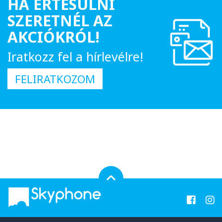
HA ÉRTESÜLNI
SZERETNÉL AZ
AKCIÓKRÓL!
Iratkozz fel a hírlevélre!
FELIRATKOZOM