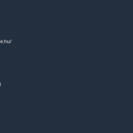
e.hu/
)