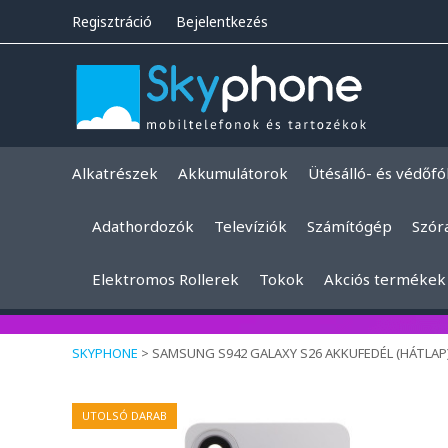
Regisztráció
Bejelentkezés
Alkatrészek
Akkumulátorok
Ütésálló- és védőfó
Adathordozók
Televíziók
Számítógép
Szór
Elektromos Rollerek
Tokok
Akciós termékek
SKYPHONE
>
SAMSUNG S942 GALAXY S26 AKKUFEDÉL (HÁTLAP
UTOLSÓ DARAB