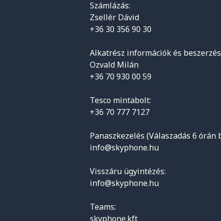
Számlázás:
Zsellér Dávid
+36 30 356 90 30
Alkatrész információk és beszerzés
Ozvald Milán
+36 70 930 00 59
Tesco mintabolt:
+36 70 777 7127
Panaszkezelés (Válaszadás 6 órán b
info@skyphone.hu
Visszáru ügyintézés:
info@skyphone.hu
Teams:
skyphone.kft