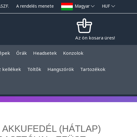
ÁSZF.
A rendelés menete
Magyar
HUF
Az ön kosara üres!
épek
Órák
Headsetek
Konzolok
z kellékek
Töltők
Hangszórók
Tartozékok
 AKKUFEDÉL (HÁTLAP)