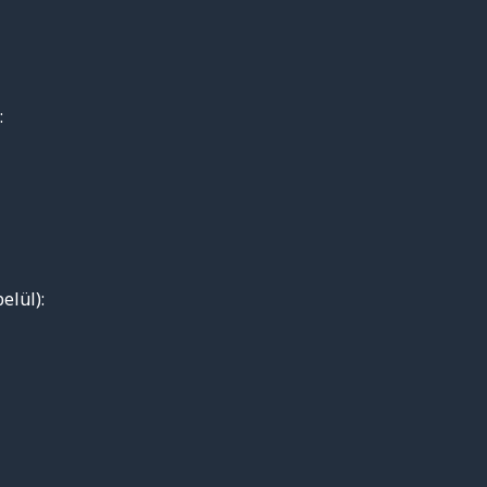
:
elül):