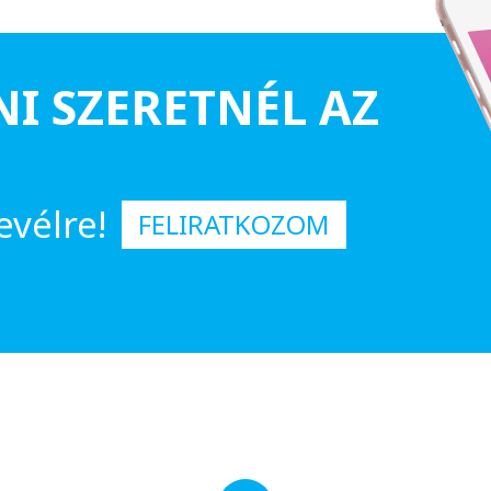
NI SZERETNÉL AZ
evélre!
FELIRATKOZOM