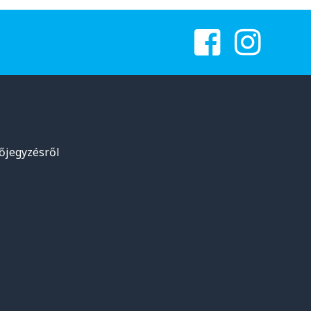
lőjegyzésről