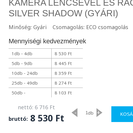
KAMERA LENCSÉVEL ÉS RAG
SILVER SHADOW (GYÁRI)
Minőség: Gyári
Csomagolás: ECO csomagolás
Mennyiségi kedvezmények
1db - 4db
8 530 Ft
5db - 9db
8 445 Ft
10db - 24db
8 359 Ft
25db - 49db
8 274 Ft
50db -
8 103 Ft
nettó: 6 716 Ft
-
+
db
KOSÁ
8 530 Ft
bruttó: