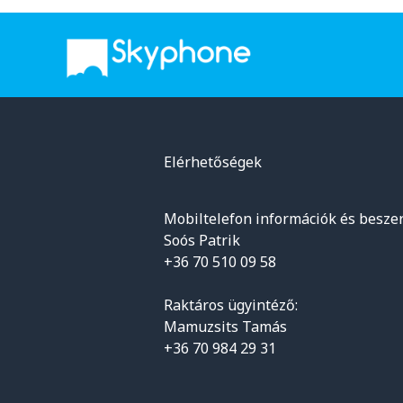
Elérhetőségek
Mobiltelefon információk és beszer
Soós Patrik
+36 70 510 09 58
Raktáros ügyintéző:
Mamuzsits Tamás
+36 70 984 29 31