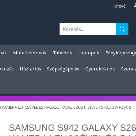
Hírlevél
liák
Mobiltelefonok
Tabletek
Laptopok
Fényképezőg
akozás
Háztartás
Szépségápolás
Gyerekeknek
Szervi
) KAMERA LENCSÉVEL ÉS RAGASZTÓVAL, EZÜST, SILVER SHADOW (GYÁRI)
SAMSUNG S942 GALAXY S26