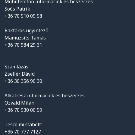
Mobiltelefon információk és beszerzés:
Soós Patrik
+36 70 510 09 58
Raktáros ügyintéző:
Mamuzsits Tamás
+36 70 984 29 31
Számlázás:
Zsellér Dávid
+36 30 356 90 30
Alkatrész információk és beszerzés:
Ozvald Milán
+36 70 930 00 59
Tesco mintabolt:
+36 70 777 7127