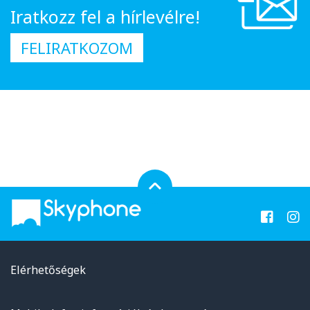
Iratkozz fel a hírlevélre!
FELIRATKOZOM
Elérhetőségek