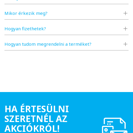
Mikor érkezik meg?
Hogyan fizethetek?
Hogyan tudom megrendelni a terméket?
HA ÉRTESÜLNI
SZERETNÉL AZ
AKCIÓKRÓL!