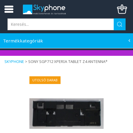
Termékkategóriák
SKYPHONE
>
SONY SGP712 XPERIA TABLET Z4 ANTENNA*
UTOLSÓ DARAB