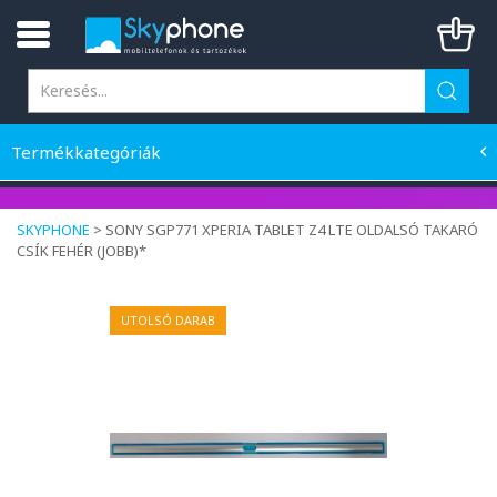
Termékkategóriák
SKYPHONE
>
SONY SGP771 XPERIA TABLET Z4 LTE OLDALSÓ TAKARÓ
CSÍK FEHÉR (JOBB)*
UTOLSÓ DARAB