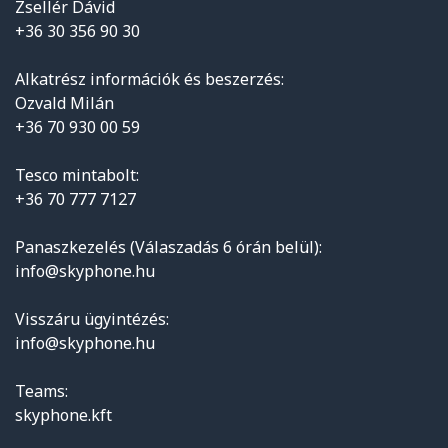
Zsellér Dávid
+36 30 356 90 30
Alkatrész információk és beszerzés:
Ozvald Milán
+36 70 930 00 59
Tesco mintabolt:
+36 70 777 7127
Panaszkezelés (Válaszadás 6 órán belül):
info@skyphone.hu
Visszáru ügyintézés:
info@skyphone.hu
Teams:
skyphone.kft