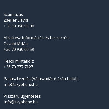
Számlázás:
Zsellér Dávid
+36 30 356 90 30
Alkatrész információk és beszerzés:
Ozvald Milán
+36 70 930 00 59
Tesco mintabolt:
+36 70 777 7127
Panaszkezelés (Válaszadás 6 órán belül):
info@skyphone.hu
Visszáru ügyintézés:
info@skyphone.hu