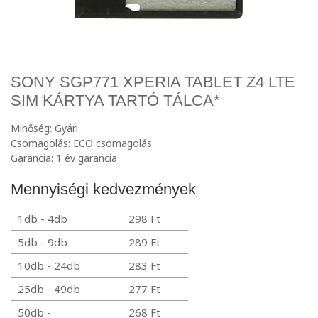
SONY SGP771 XPERIA TABLET Z4 LTE
SIM KÁRTYA TARTÓ TÁLCA*
Minőség: Gyári
Csomagolás: ECO csomagolás
Garancia: 1 év garancia
Mennyiségi kedvezmények
1db - 4db
298 Ft
5db - 9db
289 Ft
10db - 24db
283 Ft
25db - 49db
277 Ft
50db -
268 Ft