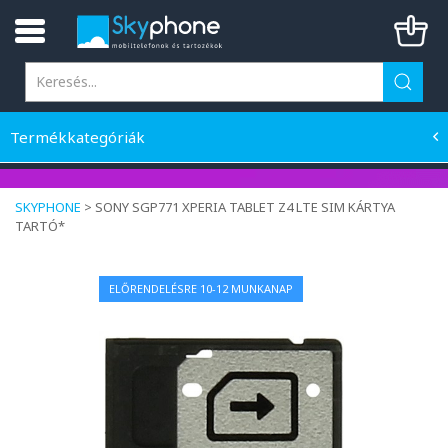
Termékkategóriák
SKYPHONE
>
SONY SGP771 XPERIA TABLET Z4 LTE SIM KÁRTYA
TARTÓ*
ELŐRENDELÉSRE 10-12 MUNKANAP