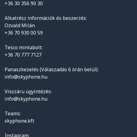
+36 30 356 90 30
Alkatrész információk és beszerzés:
Ozvald Milán
+36 70 930 00 59
Tesco mintabolt:
+36 70 777 7127
Panaszkezelés (Válaszadás 6 órán belül):
info@skyphone.hu
Visszáru ügyintézés:
info@skyphone.hu
Teams:
skyphone.kft
Instagram: