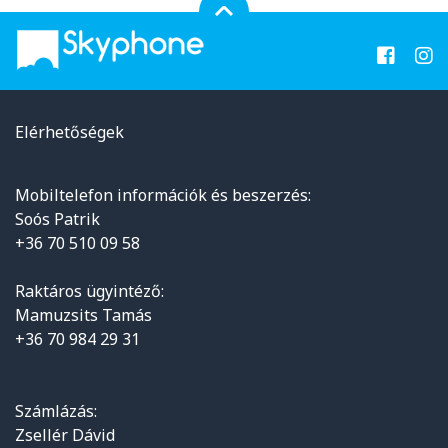
Elérhetőségek
Mobiltelefon információk és beszerzés:
Soós Patrik
+36 70 510 09 58
Raktáros ügyintéző:
Mamuzsits Tamás
+36 70 984 29 31
Számlázás:
Zsellér Dávid