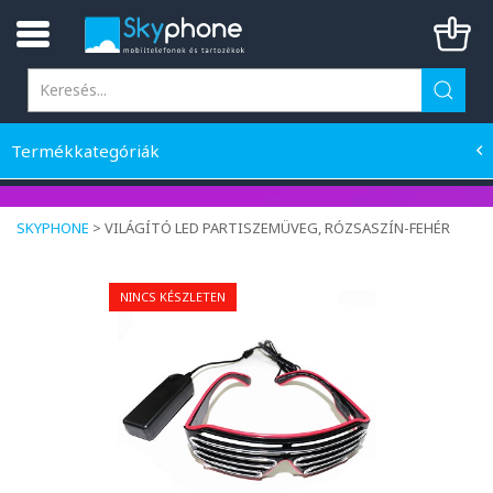
Termékkategóriák
SKYPHONE
>
VILÁGÍTÓ LED PARTISZEMÜVEG, RÓZSASZÍN-FEHÉR
NINCS KÉSZLETEN