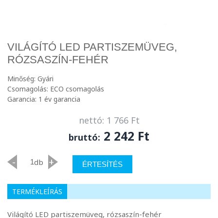
VILÁGÍTÓ LED PARTISZEMÜVEG,
RÓZSASZÍN-FEHÉR
Minőség: Gyári
Csomagolás: ECO csomagolás
Garancia: 1 év garancia
nettó: 1 766 Ft
2 242 Ft
bruttó:
-
+
db
ÉRTESÍTÉS
TERMÉKLEÍRÁS
Világító LED partiszemüveg, rózsaszín-fehér