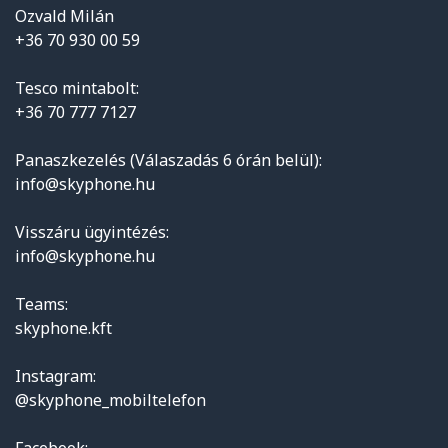
Ozvald Milán
+36 70 930 00 59
Tesco mintabolt:
+36 70 777 7127
Panaszkezelés (Válaszadás 6 órán belül):
info@skyphone.hu
Visszáru ügyintézés:
info@skyphone.hu
Teams:
skyphone.kft
Instagram:
@skyphone_mobiltelefon
Facebook: