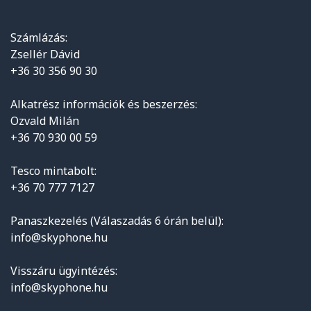
Számlázás:
Zsellér Dávid
+36 30 356 90 30
Alkatrész információk és beszerzés:
Ozvald Milán
+36 70 930 00 59
Tesco mintabolt:
+36 70 777 7127
Panaszkezelés (Válaszadás 6 órán belül):
info@skyphone.hu
Visszáru ügyintézés:
info@skyphone.hu