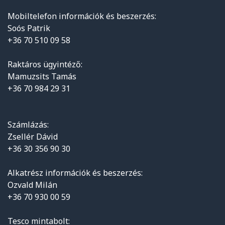
Mobiltelefon információk és beszerzés:
Soós Patrik
+36 70 510 09 58
Raktáros ügyintéző:
Mamuzsits Tamás
+36 70 984 29 31
Számlázás:
Zsellér Dávid
+36 30 356 90 30
Alkatrész információk és beszerzés:
Ozvald Milán
+36 70 930 00 59
Tesco mintabolt: