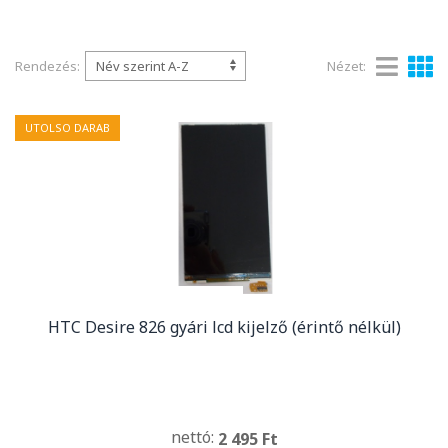
Rendezés:
Nézet:
UTOLSO DARAB
HTC Desire 826 gyári lcd kijelző (érintő nélkül)
nettó:
2 495 Ft