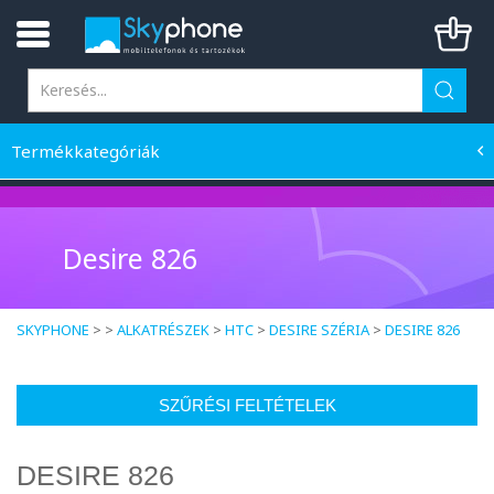
Termékkategóriák
Desire 826
SKYPHONE
> >
ALKATRÉSZEK
>
HTC
>
DESIRE SZÉRIA
>
DESIRE 826
SZŰRÉSI FELTÉTELEK
DESIRE 826