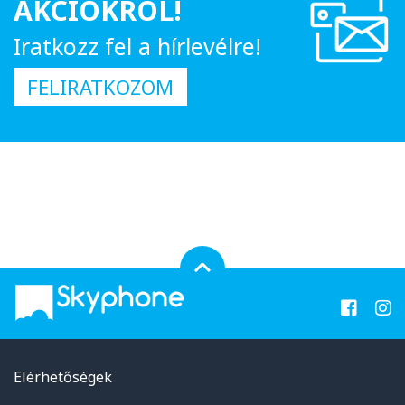
AKCIÓKRÓL!
Iratkozz fel a hírlevélre!
FELIRATKOZOM
Elérhetőségek