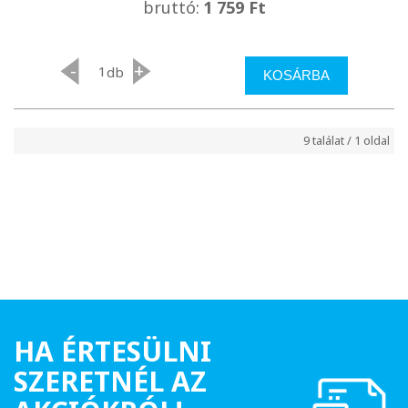
bruttó:
1 759 Ft
-
+
db
KOSÁRBA
9 találat / 1 oldal
HA ÉRTESÜLNI
SZERETNÉL AZ