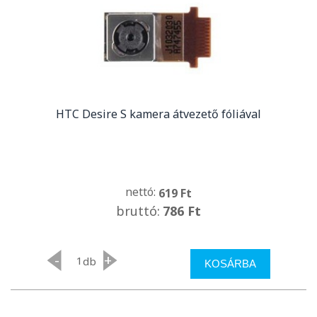
HTC Desire S kamera átvezető fóliával
nettó:
619 Ft
bruttó:
786 Ft
-
+
db
KOSÁRBA