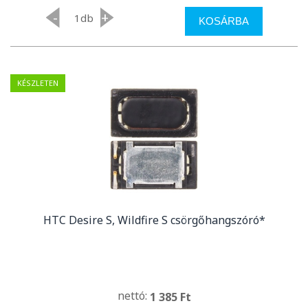
-
+
db
KOSÁRBA
KÉSZLETEN
HTC Desire S, Wildfire S csörgőhangszóró*
nettó:
1 385 Ft