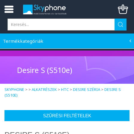
Termékkategóriák
Desire S (S510e)
SKYPHONE
> >
ALKATRÉSZEK
>
HTC
>
DESIRE SZÉRIA
>
DESIRE S
(S510E)
SZŰRÉSI FELTÉTELEK