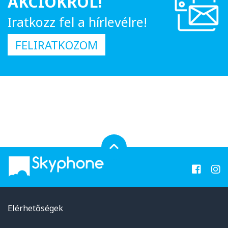
AKCIÓKRÓL!
Iratkozz fel a hírlevélre!
FELIRATKOZOM
Elérhetőségek