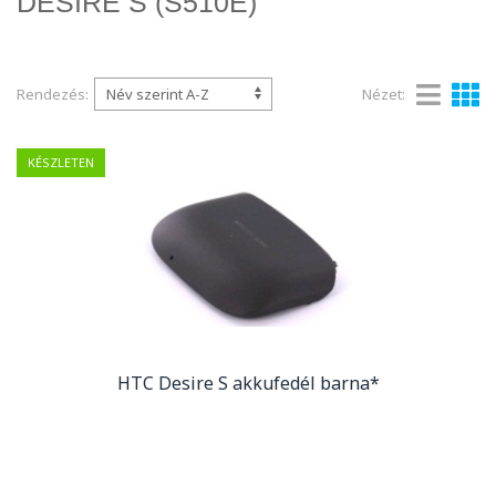
DESIRE S (S510E)
Rendezés:
Nézet:
KÉSZLETEN
HTC Desire S akkufedél barna*