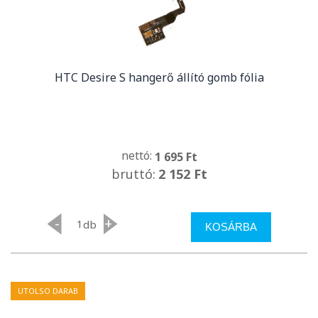
HTC Desire S hangerő állító gomb fólia
nettó:
1 695 Ft
bruttó:
2 152 Ft
-
+
db
KOSÁRBA
UTOLSO DARAB