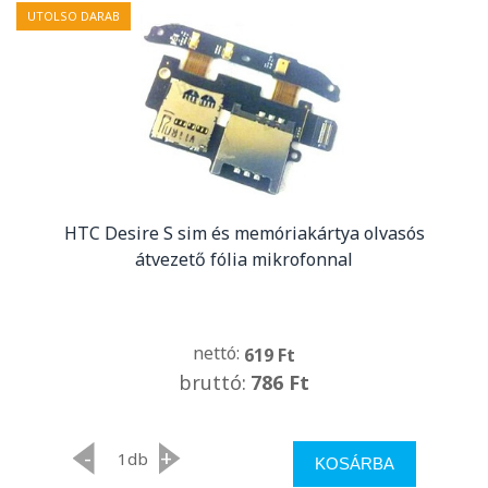
UTOLSO DARAB
HTC Desire S sim és memóriakártya olvasós
átvezető fólia mikrofonnal
nettó:
619 Ft
bruttó:
786 Ft
-
+
db
KOSÁRBA