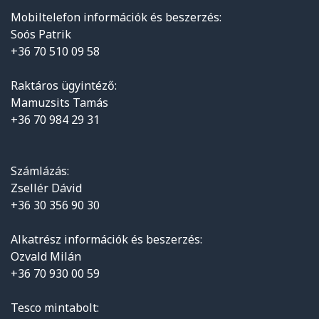
Mobiltelefon információk és beszerzés:
Soós Patrik
+36 70 510 09 58
Raktáros ügyintéző:
Mamuzsits Tamás
+36 70 984 29 31
Számlázás:
Zsellér Dávid
+36 30 356 90 30
Alkatrész információk és beszerzés:
Ozvald Milán
+36 70 930 00 59
Tesco mintabolt: