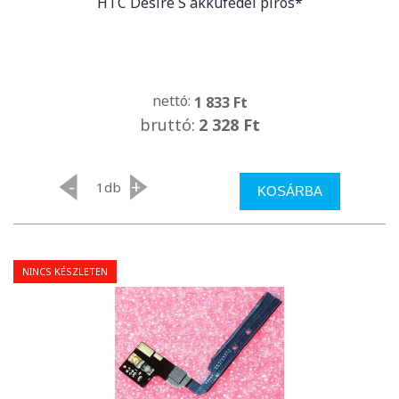
HTC Desire S akkufedél piros*
nettó:
1 833 Ft
bruttó:
2 328 Ft
-
+
db
KOSÁRBA
NINCS KÉSZLETEN