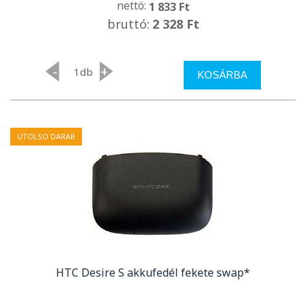
nettó:
1 833 Ft
bruttó:
2 328 Ft
-
+
db
KOSÁRBA
UTOLSO DARAB
HTC Desire S akkufedél fekete swap*