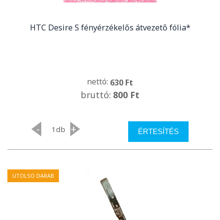
HTC Desire S fényérzékelős átvezető fólia*
nettó:
630 Ft
bruttó:
800 Ft
-
+
db
ÉRTESÍTÉS
UTOLSO DARAB