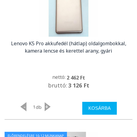
Lenovo K5 Pro akkufedél (hátlap) oldalgombokkal,
kamera lencse és kerettel arany, gyári
nettó:
2 462 Ft
bruttó:
3 126 Ft
-
+
db
KOSÁRBA
ELŐRENDELÉSRE 10-12 MUNKANAP