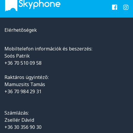
Elérhetőségek
Mobiltelefon információk és beszerzés:
Soós Patrik
+36 70 510 09 58
Raktáros ügyintéző:
Mamuzsits Tamás
+36 70 984 29 31
Számlázás:
Zsellér Dávid
+36 30 356 90 30