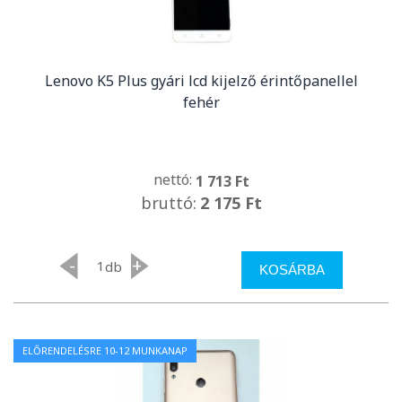
Lenovo K5 Plus gyári lcd kijelző érintőpanellel
fehér
nettó:
1 713 Ft
bruttó:
2 175 Ft
-
+
db
KOSÁRBA
ELŐRENDELÉSRE 10-12 MUNKANAP