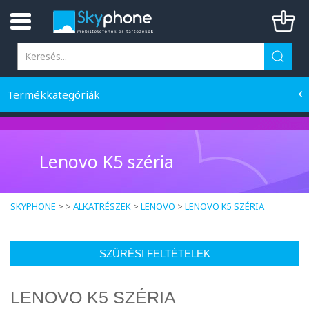
Termékkategóriák
Lenovo K5 széria
SKYPHONE
> >
ALKATRÉSZEK
>
LENOVO
>
LENOVO K5 SZÉRIA
SZŰRÉSI FELTÉTELEK
LENOVO K5 SZÉRIA