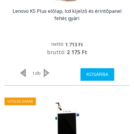
Lenovo K5 Plus előlap, lcd kijelző és érintőpanel
fehér, gyári
nettó:
1 713 Ft
bruttó:
2 175 Ft
-
+
db
KOSÁRBA
UTOLSO DARAB