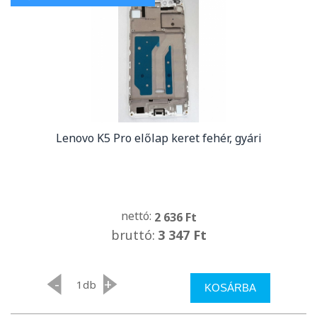
Lenovo K5 Pro előlap keret fehér, gyári
nettó:
2 636 Ft
bruttó:
3 347 Ft
-
+
db
KOSÁRBA