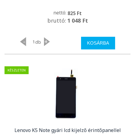
nettó:
825 Ft
bruttó:
1 048 Ft
-
+
db
KOSÁRBA
KÉSZLETEN
Lenovo K5 Note gyári lcd kijelző érintőpanellel