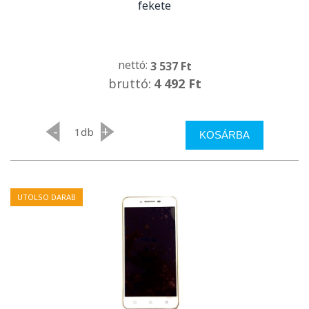
fekete
nettó:
3 537 Ft
bruttó:
4 492 Ft
-
+
db
KOSÁRBA
UTOLSO DARAB