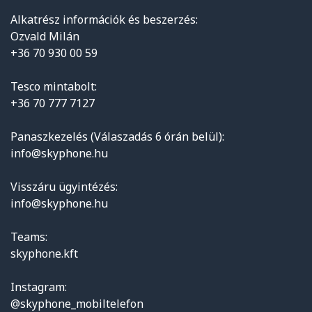
Alkatrész információk és beszerzés:
Ozvald Milán
+36 70 930 00 59
Tesco mintabolt:
+36 70 777 7127
Panaszkezelés (Válaszadás 6 órán belül):
info@skyphone.hu
Visszáru ügyintézés:
info@skyphone.hu
Teams:
skyphone.kft
Instagram:
@skyphone_mobiltelefon