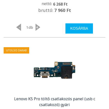
nettó:
6 268 Ft
bruttó:
7 960 Ft
-
+
db
KOSÁRBA
UTOLSO DARAB
Lenovo K5 Pro töltő csatlakozós panel (usb c
csatlakozó) gyári