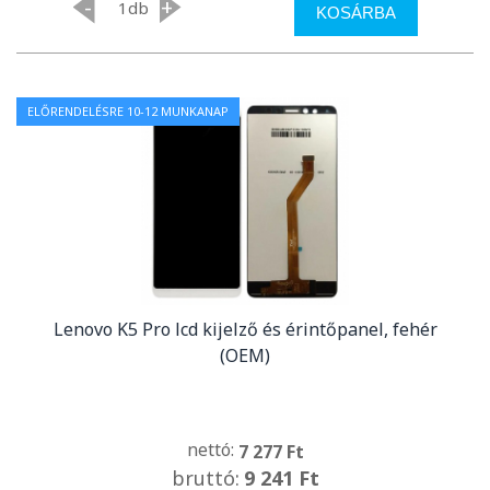
-
+
db
KOSÁRBA
ELŐRENDELÉSRE 10-12 MUNKANAP
Lenovo K5 Pro lcd kijelző és érintőpanel, fehér
(OEM)
nettó:
7 277 Ft
bruttó:
9 241 Ft