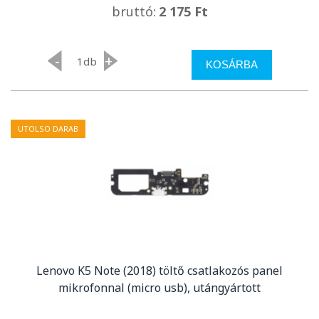
bruttó:
2 175 Ft
-
+
db
KOSÁRBA
UTOLSO DARAB
Lenovo K5 Note (2018) töltő csatlakozós panel
mikrofonnal (micro usb), utángyártott