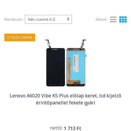
Rendezés:
Nézet:
UTOLSO DARAB
Lenovo A6020 Vibe K5 Plus előlap keret, lcd kijelző
érintőpanellel fekete gyári
nettó:
1 713 Ft