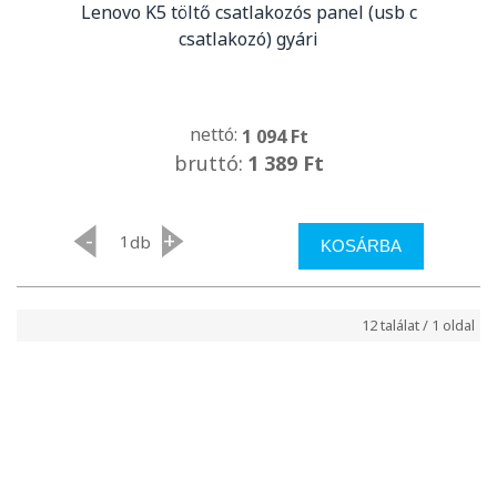
Lenovo K5 töltő csatlakozós panel (usb c
csatlakozó) gyári
nettó:
1 094 Ft
bruttó:
1 389 Ft
-
+
db
KOSÁRBA
12 találat / 1 oldal