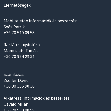
Elérhetőségek
Mobiltelefon információk és beszerzés:
Soós Patrik
+36 70 510 09 58
Raktáros ügyintéző:
Mamuzsits Tamás
+36 70 984 29 31
Számlázás:
Zsellér Dávid
+36 30 356 90 30
Alkatrész információk és beszerzés:
Ozvald Milán
+36 70 930 00 59