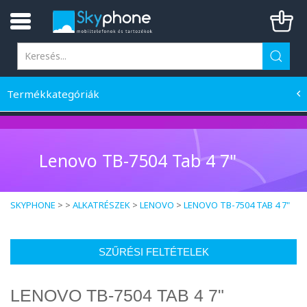
Termékkategóriák
Lenovo TB-7504 Tab 4 7"
SKYPHONE
> >
ALKATRÉSZEK
>
LENOVO
>
LENOVO TB-7504 TAB 4 7"
SZŰRÉSI FELTÉTELEK
LENOVO TB-7504 TAB 4 7"