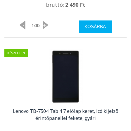
bruttó:
2 490 Ft
-
+
db
KOSÁRBA
KÉSZLETEN
Lenovo TB-7504 Tab 4 7 előlap keret, lcd kijelző
érintőpanellel fekete, gyári