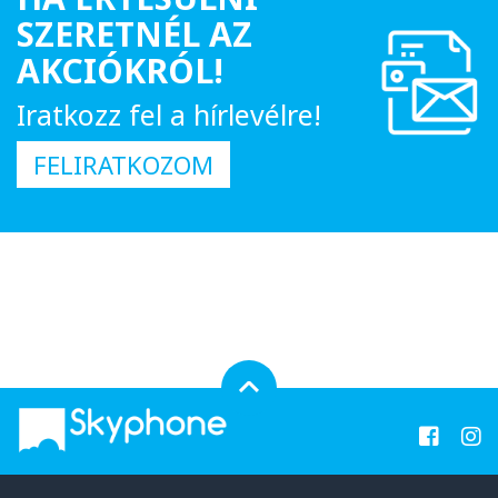
SZERETNÉL AZ
AKCIÓKRÓL!
Iratkozz fel a hírlevélre!
FELIRATKOZOM