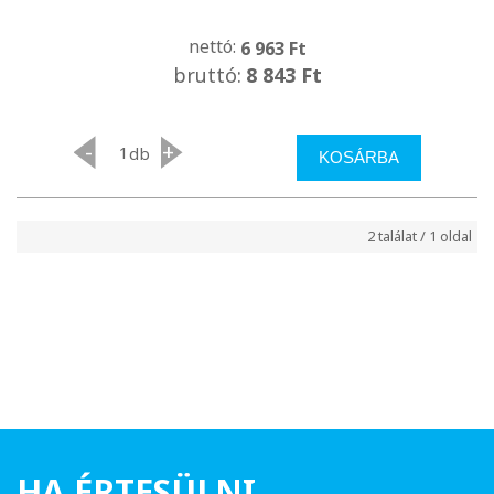
nettó:
6 963 Ft
bruttó:
8 843 Ft
-
+
db
KOSÁRBA
2 találat / 1 oldal
HA ÉRTESÜLNI