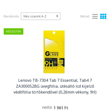
Rendezés:
Nézet:
KÉSZLETEN
Lenovo TB-7304 Tab 7 Essential, Tab4 7
ZA300052BG üvegfólia, ütésálló lcd kijelző
védőfólia törlőkendővel (0,26mm vékony, 9H)
nettó:
1 961 Ft